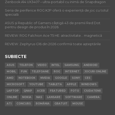
Zenbook A14 UX3407 – ultra-portabil cu inimă de Snapdragon
Seria de periferice ROG KJP oferă o experiență de joc cu totul
specială
ASUS și Republic of Gamers câștigă 43 de premii Red Dot
pentru design de produs în 2026
REVIEW: ROG Falchion Ace 75 HE: atractivitate… magnetică
REVIEW: Zephyrus G16 din 2026 confirmă toate așteptările
SUBIECTE
ASUS
TELEFON
VIDEO
INTEL
SAMSUNG
ANDROID
MOBIL
FUN
TELEFOANE
ROG
INTERNET
JOCURI ONLINE
AMD
NOTEBOOK
NVIDIA
GOOGLE
SONY
CES
MICROSOFT
YOUTUBE
TABLETA
APPLE
WINDOWS
LAPTOP
QNAP
ACER
FEATURED
FOTO
CIUDATENII
ONLINE
NOKIA
NAS
LANSARE
SOFTWARE
CAMERA
ATI
CONCURS
ROMÂNIA
GRATUIT
MOUSE