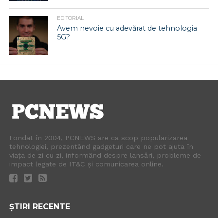
EDITORIAL
Avem nevoie cu adevărat de tehnologia
5G?
Fondat în 2004, PCNEWS are ca scop popularizarea
tehnologiei, prezentând gadgeturi care ne pot ajuta în
viața de zi cu zi, informând despre lansări, probleme de
impact legate de IT&C și comunicarea online.
ȘTIRI RECENTE