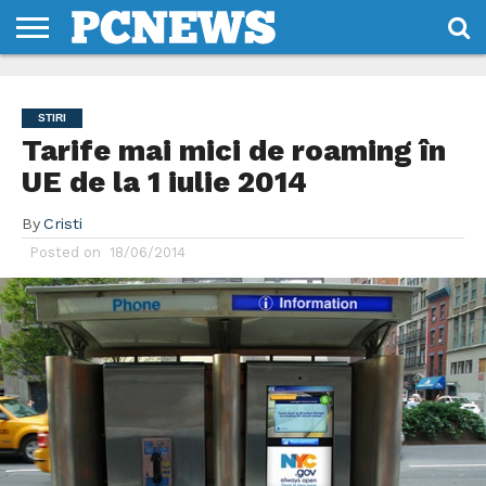
HOME
STIRI
REVIEWS
DESPRE
CONTACT
TERMENI
CODURI/LICENTE
NOI
SI
STIRI
CONDITII
Tarife mai mici de roaming în
UE de la 1 iulie 2014
By
Cristi
Posted on
18/06/2014