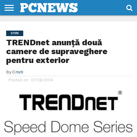
HOME
STIRI
REVIEWS
DESPRE
CONTACT
TERMENI
CODURI/LICENTE
NOI
SI
STIRI
CONDITII
TRENDnet anunţă două
camere de supraveghere
pentru exterior
By
Cristi
Posted on
07/08/2014