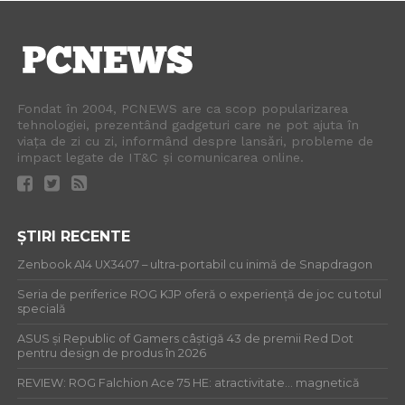
Fondat în 2004, PCNEWS are ca scop popularizarea
tehnologiei, prezentând gadgeturi care ne pot ajuta în
viața de zi cu zi, informând despre lansări, probleme de
impact legate de IT&C și comunicarea online.
ȘTIRI RECENTE
Zenbook A14 UX3407 – ultra-portabil cu inimă de Snapdragon
Seria de periferice ROG KJP oferă o experiență de joc cu totul
specială
ASUS și Republic of Gamers câștigă 43 de premii Red Dot
pentru design de produs în 2026
REVIEW: ROG Falchion Ace 75 HE: atractivitate… magnetică