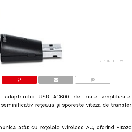
TRENDNET TEW-806
COMMENTS
ea adaptorului USB AC600 de mare amplificare,
seminificativ rețeaua și sporește viteza de transfer
nica atât cu reţelele Wireless AC, oferind viteze