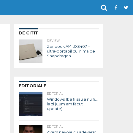
DE CITIT
REVIEW
Zenbook A14 UX3407 –
ultra-portabil cu inimă de
Snapdragon
EDITORIALE
EDITORIAL
Windows 11: a fi sau a nu fi…
la zi (Cum am făcut
update)
EDITORIAL
Avem nevoie cu adevărat