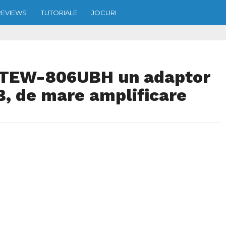
REVIEWS
TUTORIALE
JOCURI
 TEW-806UBH un adaptor
B, de mare amplificare