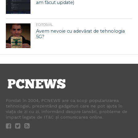
am făcut update)
EDITORIAL
Avem nevoie cu adevărat de tehnologia
5G?
Fondat în 2004, PCNEWS are ca scop popularizarea
tehnologiei, prezentând gadgeturi care ne pot ajuta în
viața de zi cu zi, informând despre lansări, probleme de
impact legate de IT&C și comunicarea online.