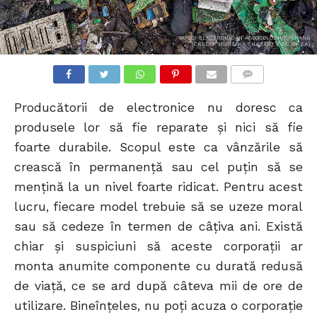
GUNOI ELECTRONIC ÎN AGBOGBLOSHIE, GHANA
(CREDIT: MUNTAKA CHASANT / CC BY-SA)
COMMENTS
Producătorii de electronice nu doresc ca
produsele lor să fie reparate și nici să fie
foarte durabile. Scopul este ca vânzările să
crească în permanență sau cel puțin să se
mențină la un nivel foarte ridicat. Pentru acest
lucru, fiecare model trebuie să se uzeze moral
sau să cedeze în termen de câțiva ani. Există
chiar și suspiciuni să aceste corporații ar
monta anumite componente cu durată redusă
de viață, ce se ard după câteva mii de ore de
utilizare. Bineînțeles, nu poți acuza o corporație