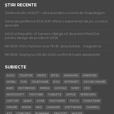
ȘTIRI RECENTE
Zenbook A14 UX3407 – ultra-portabil cu inimă de Snapdragon
Seria de periferice ROG KJP oferă o experiență de joc cu totul
specială
ASUS și Republic of Gamers câștigă 43 de premii Red Dot
pentru design de produs în 2026
REVIEW: ROG Falchion Ace 75 HE: atractivitate… magnetică
REVIEW: Zephyrus G16 din 2026 confirmă toate așteptările
SUBIECTE
ASUS
TELEFON
VIDEO
INTEL
SAMSUNG
ANDROID
MOBIL
FUN
TELEFOANE
ROG
INTERNET
JOCURI ONLINE
AMD
NOTEBOOK
NVIDIA
GOOGLE
SONY
CES
MICROSOFT
YOUTUBE
TABLETA
APPLE
WINDOWS
LAPTOP
QNAP
ACER
FEATURED
FOTO
CIUDATENII
ONLINE
NOKIA
NAS
LANSARE
SOFTWARE
CAMERA
ATI
CONCURS
ROMÂNIA
GRATUIT
MOUSE