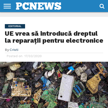
HOME
STIRI
REVIEWS
DESPRE
CONTACT
TERMENI
CODURI/LICENTE
NOI
SI
EDITORIAL
CONDITII
UE vrea să introducă dreptul
la reparații pentru electronice
By
Cristi
Posted on
17/03/2020