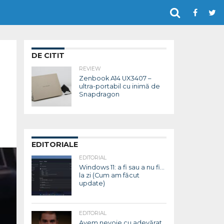
DE CITIT
REVIEW
Zenbook A14 UX3407 –
ultra-portabil cu inimă de
Snapdragon
EDITORIALE
EDITORIAL
Windows 11: a fi sau a nu fi…
la zi (Cum am făcut
update)
EDITORIAL
Avem nevoie cu adevărat