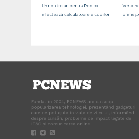
Un nou troian pentru Roblox
Versiun
infectează calculatoarele copiilor
primeșt
Fondat în 2004, PCNEWS are ca scop
popularizarea tehnologiei, prezentând gadgeturi
care ne pot ajuta în viața de zi cu zi, informând
despre lansări, probleme de impact legate de
IT&C și comunicarea online.