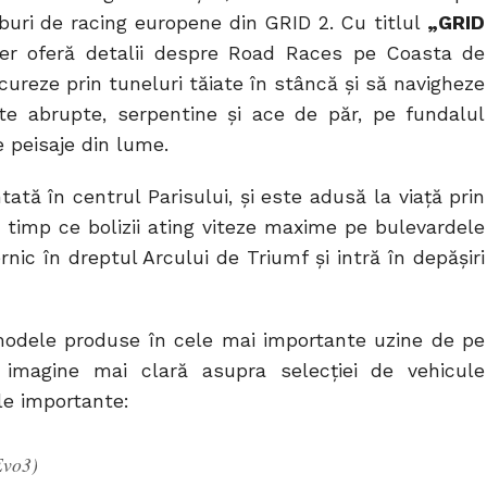
uburi de racing europene din GRID 2. Cu titlul
„GRID
ler oferă detalii despre Road Races pe Coasta de
ncureze prin tuneluri tăiate în stâncă și să navigheze
e abrupte, serpentine și ace de păr, pe fundalul
 peisaje din lume.
ată în centrul Parisului, și este adusă la viață prin
n timp ce bolizii ating viteze maxime pe bulevardele
nic în dreptul Arcului de Triumf și intră în depăşiri
odele produse în cele mai importante uzine de pe
 imagine mai clară asupra selecţiei de vehicule
le importante:
Evo3)