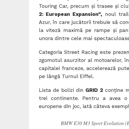
Touring Car, precum și trasee și cl
2: European Expansion”,
noul trai
Azur, în care jucătorii trebuie să co
la viteză maximă pe rampe și pant
unora dintre cele mai spectaculoase
Categoria Street Racing este prezent
zgomotul asurzitor al motoarelor, î
capitalei franceze, accelerează puter
pe lângă Turnul Eiffel.
Lista de bolizi din
GRID 2
conține m
trei continente. Pentru a avea o
europene din joc, iată câteva exemp
BMW E30 M3 Sport Evolution (