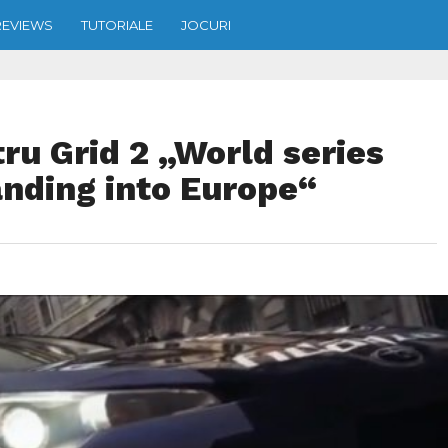
REVIEWS
TUTORIALE
JOCURI
tru Grid 2 „World series
anding into Europe“