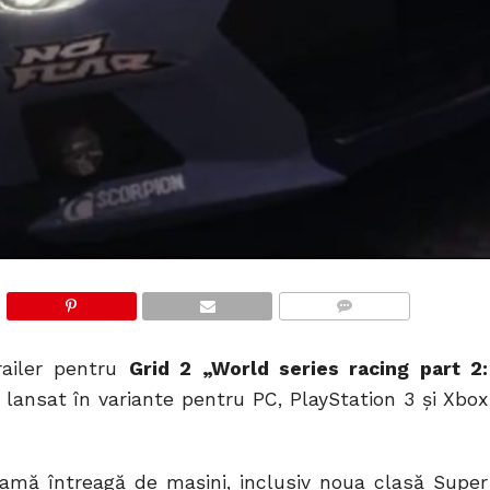
COMMENTS
railer pentru
Grid 2 „World series racing part 2:
i lansat în variante pentru PC, PlayStation 3 și Xbox
gamă întreagă de mașini, inclusiv noua clasă Super