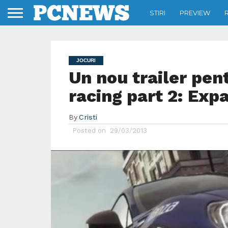
STIRI
PREVIEW
JOCURI
Un nou trailer pen
racing part 2: Exp
By
Cristi
Posted on
29/03/2013