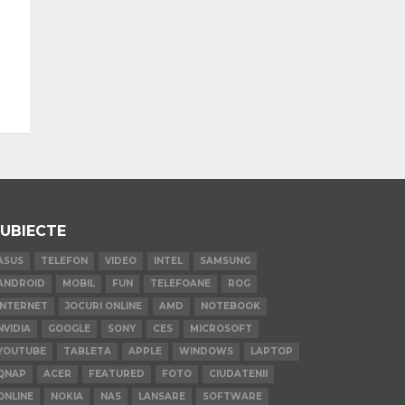
UBIECTE
ASUS
TELEFON
VIDEO
INTEL
SAMSUNG
ANDROID
MOBIL
FUN
TELEFOANE
ROG
INTERNET
JOCURI ONLINE
AMD
NOTEBOOK
NVIDIA
GOOGLE
SONY
CES
MICROSOFT
YOUTUBE
TABLETA
APPLE
WINDOWS
LAPTOP
QNAP
ACER
FEATURED
FOTO
CIUDATENII
ONLINE
NOKIA
NAS
LANSARE
SOFTWARE