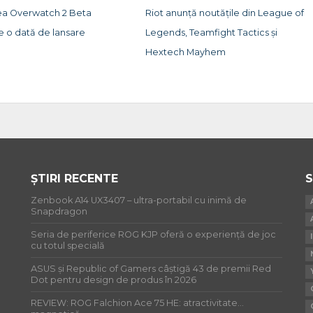
ea Overwatch 2 Beta
Riot anunță noutățile din League of
e o dată de lansare
Legends, Teamfight Tactics și
Hextech Mayhem
ȘTIRI RECENTE
S
Zenbook A14 UX3407 – ultra-portabil cu inimă de
Snapdragon
Seria de periferice ROG KJP oferă o experiență de joc
cu totul specială
ASUS și Republic of Gamers câștigă 43 de premii Red
Dot pentru design de produs în 2026
REVIEW: ROG Falchion Ace 75 HE: atractivitate…