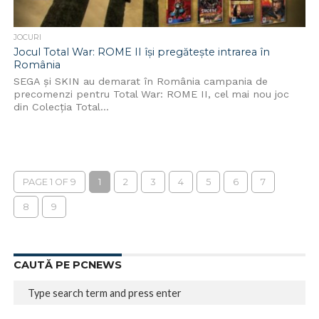
JOCURI
Jocul Total War: ROME II își pregătește intrarea în
România
SEGA și SKIN au demarat în România campania de
precomenzi pentru Total War: ROME II, cel mai nou joc
din Colecția Total...
PAGE 1 OF 9
1
2
3
4
5
6
7
8
9
CAUTĂ PE PCNEWS