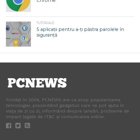
Chrome
TUTORIALE
5 aplicații pentru a-ți păstra parolele în
siguranță
Fondat în 2004, PCNEWS are ca scop popularizarea
tehnologiei, prezentând gadgeturi care ne pot ajuta în
viața de zi cu zi, informând despre lansări, probleme de
impact legate de IT&C și comunicarea online.