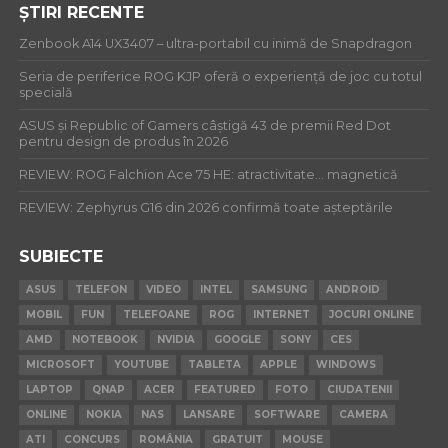
ȘTIRI RECENTE
Zenbook A14 UX3407 – ultra-portabil cu inimă de Snapdragon
Seria de periferice ROG KJP oferă o experiență de joc cu totul
specială
ASUS și Republic of Gamers câștigă 43 de premii Red Dot
pentru design de produs în 2026
REVIEW: ROG Falchion Ace 75 HE: atractivitate… magnetică
REVIEW: Zephyrus G16 din 2026 confirmă toate așteptările
SUBIECTE
ASUS
TELEFON
VIDEO
INTEL
SAMSUNG
ANDROID
MOBIL
FUN
TELEFOANE
ROG
INTERNET
JOCURI ONLINE
AMD
NOTEBOOK
NVIDIA
GOOGLE
SONY
CES
MICROSOFT
YOUTUBE
TABLETA
APPLE
WINDOWS
LAPTOP
QNAP
ACER
FEATURED
FOTO
CIUDATENII
ONLINE
NOKIA
NAS
LANSARE
SOFTWARE
CAMERA
ATI
CONCURS
ROMÂNIA
GRATUIT
MOUSE