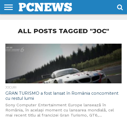
HOME
STIRI
REVIEWS
DESPRE
CONTACT
TERMENI
CODURI/LICENTE
NOI
SI
ALL POSTS TAGGED "JOC"
CONDITII
JOCURI
GRAN TURISMO a fost lansat în România concomitent
cu restul lumii
Sony Computer Entertainment Europe lansează în
România, în acelaşi moment cu lansarea mondială, cel
mai recent titlu al francizei Gran Turismo, GT6,...