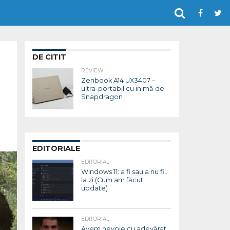
DE CITIT
REVIEW
Zenbook A14 UX3407 –
ultra-portabil cu inimă de
Snapdragon
EDITORIALE
EDITORIAL
Windows 11: a fi sau a nu fi…
la zi (Cum am făcut
update)
EDITORIAL
Avem nevoie cu adevărat