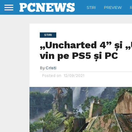
STIRI
PREVIEW
STIRI
„Uncharted 4” și 
vin pe PS5 și PC
By
Cristi
Posted on
12/09/2021