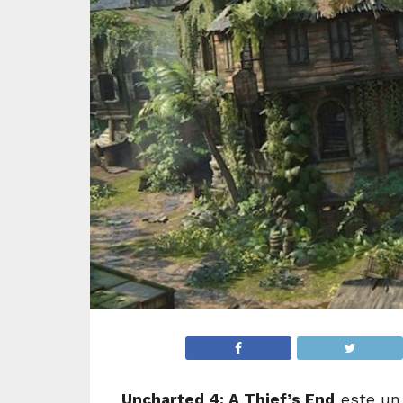
Uncharted 4: A Thief’s End
este un 