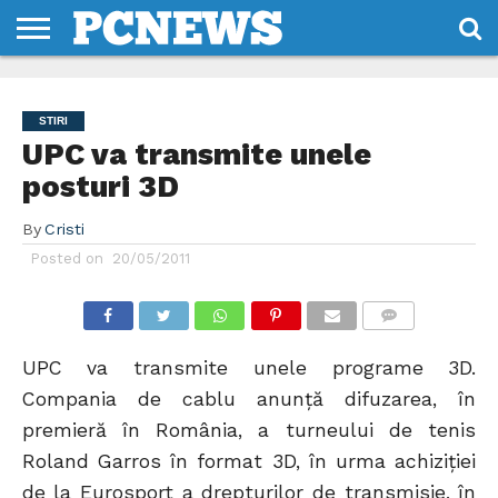
HOME
STIRI
REVIEWS
DESPRE
CONTACT
TERMENI
CODURI/LICENTE
NOI
SI
STIRI
CONDITII
UPC va transmite unele
posturi 3D
By
Cristi
Posted on
20/05/2011
COMMENTS
UPC va transmite unele programe 3D.
Compania de cablu anunță difuzarea, în
premieră în România, a turneului de tenis
Roland Garros în format 3D, în urma achiziției
de la Eurosport a drepturilor de transmisie, în