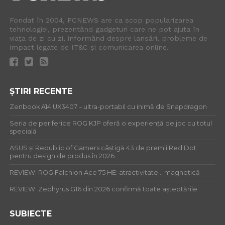
Fondat în 2004, PCNEWS are ca scop popularizarea
tehnologiei, prezentând gadgeturi care ne pot ajuta în
viața de zi cu zi, informând despre lansări, probleme de
impact legate de IT&C și comunicarea online.
ȘTIRI RECENTE
Zenbook A14 UX3407 – ultra-portabil cu inimă de Snapdragon
Seria de periferice ROG KJP oferă o experiență de joc cu totul
specială
ASUS și Republic of Gamers câștigă 43 de premii Red Dot
pentru design de produs în 2026
REVIEW: ROG Falchion Ace 75 HE: atractivitate… magnetică
REVIEW: Zephyrus G16 din 2026 confirmă toate așteptările
SUBIECTE