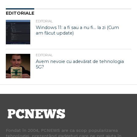
EDITORIALE
EDITORIAL
Windows 11: a fi sau a nu fi… la zi (Cum
am făcut update)
EDITORIAL
Avem nevoie cu adevărat de tehnologia
5G?
Fondat în 2004, PCNEWS are ca scop popularizarea
tehnologiei, prezentând gadgeturi care ne pot ajuta în