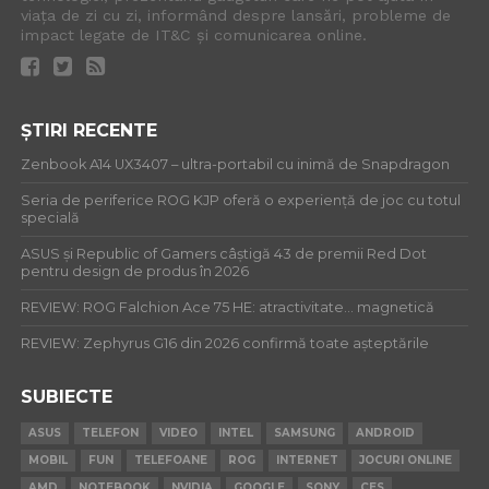
viața de zi cu zi, informând despre lansări, probleme de
impact legate de IT&C și comunicarea online.
ȘTIRI RECENTE
Zenbook A14 UX3407 – ultra-portabil cu inimă de Snapdragon
Seria de periferice ROG KJP oferă o experiență de joc cu totul
specială
ASUS și Republic of Gamers câștigă 43 de premii Red Dot
pentru design de produs în 2026
REVIEW: ROG Falchion Ace 75 HE: atractivitate… magnetică
REVIEW: Zephyrus G16 din 2026 confirmă toate așteptările
SUBIECTE
ASUS
TELEFON
VIDEO
INTEL
SAMSUNG
ANDROID
MOBIL
FUN
TELEFOANE
ROG
INTERNET
JOCURI ONLINE
AMD
NOTEBOOK
NVIDIA
GOOGLE
SONY
CES