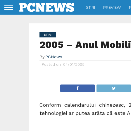
STIRI
PREVIEW
STIRI
2005 – Anul Mobili
By
PCNews
Posted on
04/01/2005
Conform calendarului chinezesc, 
tehnologiei ar putea arăta că este An