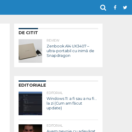
DE CITIT
REVIEW
Zenbook A14 UX3407 –
ultra-portabil cu inimă de
Snapdragon
EDITORIALE
EDITORIAL
Windows 11: a fi sau a nu fi…
la zi (Cum am făcut
update)
EDITORIAL
Avem nevoie cu adevărat