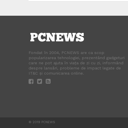
Fondat în 2004, PCNEWS are ca scop
popularizarea tehnologiei, prezentând gadgeturi
care ne pot ajuta în viața de zi cu zi, informând
despre lansări, probleme de impact legate de
IT&C și comunicarea online.
© 2019 PCNEWS