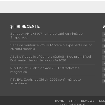
ȘTIRI RECENTE
S
Zenbook A14 UX3407 – ultra-portabil cu inimă de
Snapdragon
Seria de periferice ROG KJP oferă o experiență de joc
cu totul specială
ASUS și Republic of Gamers câștigă 43 de premii Red
Dot pentru design de produs în 2026
REVIEW: ROG Falchion Ace 75 HE: atractivitate…
magnetică
REVIEW: Zephyrus G16 din 2026 confirmă toate
așteptările
HOME
STIRI
REVIEWS
DES
CODURI/LICENTE