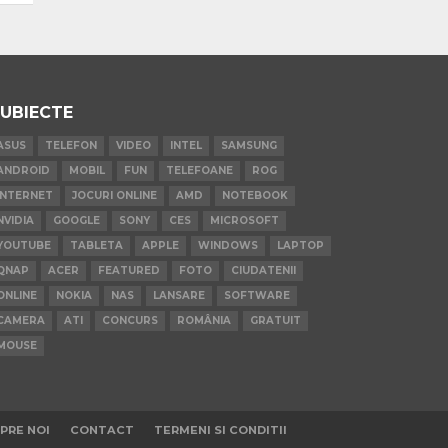
UBIECTE
ASUS
TELEFON
VIDEO
INTEL
SAMSUNG
ANDROID
MOBIL
FUN
TELEFOANE
ROG
INTERNET
JOCURI ONLINE
AMD
NOTEBOOK
NVIDIA
GOOGLE
SONY
CES
MICROSOFT
YOUTUBE
TABLETA
APPLE
WINDOWS
LAPTOP
QNAP
ACER
FEATURED
FOTO
CIUDATENII
ONLINE
NOKIA
NAS
LANSARE
SOFTWARE
CAMERA
ATI
CONCURS
ROMÂNIA
GRATUIT
MOUSE
PRE NOI
CONTACT
TERMENI SI CONDITII