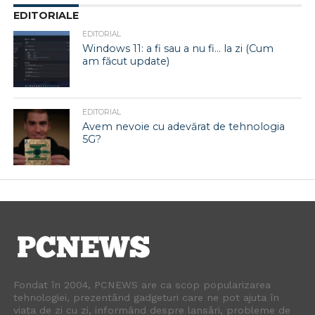
EDITORIALE
EDITORIAL
Windows 11: a fi sau a nu fi… la zi (Cum
am făcut update)
EDITORIAL
Avem nevoie cu adevărat de tehnologia
5G?
Fondat în 2004, PCNEWS are ca scop popularizarea
tehnologiei, prezentând gadgeturi care ne pot ajuta în
viața de zi cu zi, informând despre lansări, probleme de