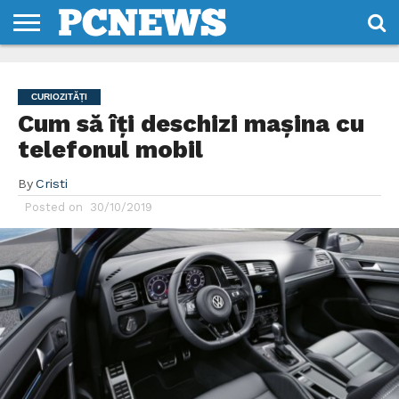
HOME
STIRI
REVIEWS
DESPRE
CONTACT
TERMENI
CODURI/LICENTE
NOI
SI
CURIOZITĂȚI
CONDITII
Cum să îți deschizi mașina cu
telefonul mobil
By
Cristi
Posted on
30/10/2019