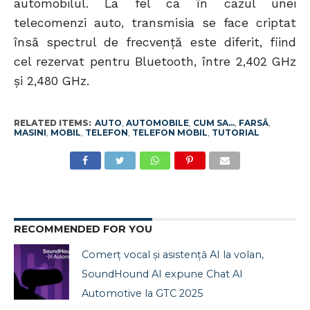
automobilul. La fel ca în cazul unei
telecomenzi auto, transmisia se face criptat
însă spectrul de frecvență este diferit, fiind
cel rezervat pentru Bluetooth, între 2,402 GHz
și 2,480 GHz.
RELATED ITEMS:
AUTO
,
AUTOMOBILE
,
CUM SA...
,
FARSĂ
,
MASINI
,
MOBIL
,
TELEFON
,
TELEFON MOBIL
,
TUTORIAL
RECOMMENDED FOR YOU
Comerț vocal și asistență AI la volan,
SoundHound AI expune Chat AI
Automotive la GTC 2025