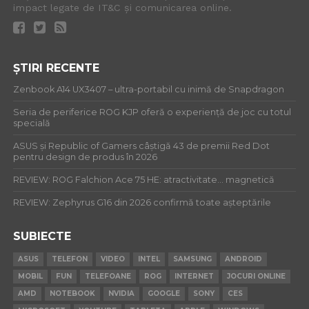
impact legate de IT&C și comunicarea online.
ȘTIRI RECENTE
Zenbook A14 UX3407 – ultra-portabil cu inimă de Snapdragon
Seria de periferice ROG KJP oferă o experiență de joc cu totul
specială
ASUS și Republic of Gamers câștigă 43 de premii Red Dot
pentru design de produs în 2026
REVIEW: ROG Falchion Ace 75 HE: atractivitate… magnetică
REVIEW: Zephyrus G16 din 2026 confirmă toate așteptările
SUBIECTE
ASUS
TELEFON
VIDEO
INTEL
SAMSUNG
ANDROID
MOBIL
FUN
TELEFOANE
ROG
INTERNET
JOCURI ONLINE
AMD
NOTEBOOK
NVIDIA
GOOGLE
SONY
CES