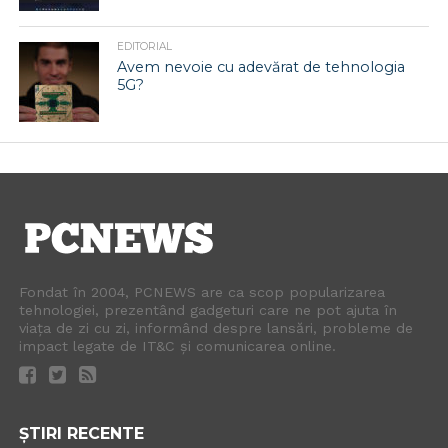
EDITORIAL
Avem nevoie cu adevărat de tehnologia
5G?
Fondat în 2004, PCNEWS are ca scop popularizarea
tehnologiei, prezentând gadgeturi care ne pot ajuta în
viața de zi cu zi, informând despre lansări, probleme de
impact legate de IT&C și comunicarea online.
ȘTIRI RECENTE