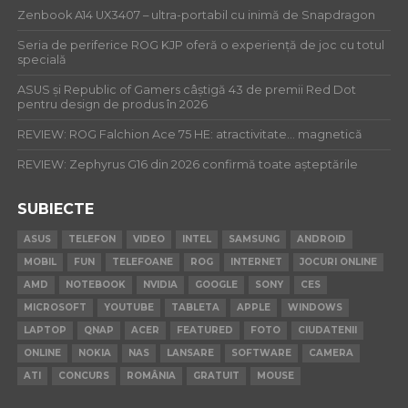
Zenbook A14 UX3407 – ultra-portabil cu inimă de Snapdragon
Seria de periferice ROG KJP oferă o experiență de joc cu totul
specială
ASUS și Republic of Gamers câștigă 43 de premii Red Dot
pentru design de produs în 2026
REVIEW: ROG Falchion Ace 75 HE: atractivitate… magnetică
REVIEW: Zephyrus G16 din 2026 confirmă toate așteptările
SUBIECTE
ASUS
TELEFON
VIDEO
INTEL
SAMSUNG
ANDROID
MOBIL
FUN
TELEFOANE
ROG
INTERNET
JOCURI ONLINE
AMD
NOTEBOOK
NVIDIA
GOOGLE
SONY
CES
MICROSOFT
YOUTUBE
TABLETA
APPLE
WINDOWS
LAPTOP
QNAP
ACER
FEATURED
FOTO
CIUDATENII
ONLINE
NOKIA
NAS
LANSARE
SOFTWARE
CAMERA
ATI
CONCURS
ROMÂNIA
GRATUIT
MOUSE