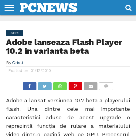
HOME
STIRI
REVIEWS
DESPRE
CONTACT
TERMENI
CODURI/LICENTE
NOI
SI
STIRI
CONDITII
Adobe lanseaza Flash Player
10.2 in varianta beta
By
Cristi
Posted on
01/12/2010
COMMENTS
Adobe a lansat versiunea 10.2 beta a playerului
flash. Una dintre cele mai importante
caracteristici aduse de acest upgrade o
reprezintă funcția de rulare a materialului
video dintr-o pagină web pe GPU. Procesorul