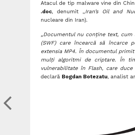
Atacul de tip malware vine din Chi
.doc
, denumit „
Iran’s Oil and Nuc
nucleare din Iran).
„Documentul nu conţine text, cum a
(SWF) care încearcă să încarce pe
extensia MP4. În documentul primit in
mulţi algoritmi de criptare. În t
vulnerabilitate în Flash, care duce
declară
Bogdan Botezatu
, analist 