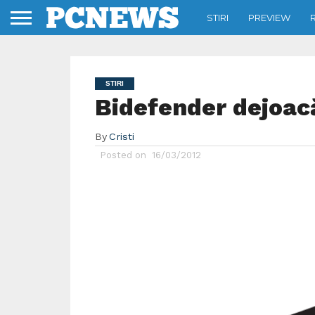
STIRI
PREVIEW
STIRI
Bidefender dejoac
By
Cristi
Posted on
16/03/2012