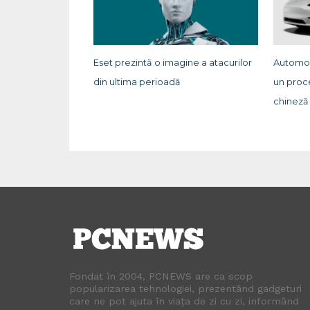
Eset prezintă o imagine a atacurilor
Automob
din ultima perioadă
un proc
chineză
Fondat în 2004, PCNEWS are ca scop
popularizarea tehnologiei, prezentând gadgeturi
care ne pot ajuta în viața de zi cu zi, informând