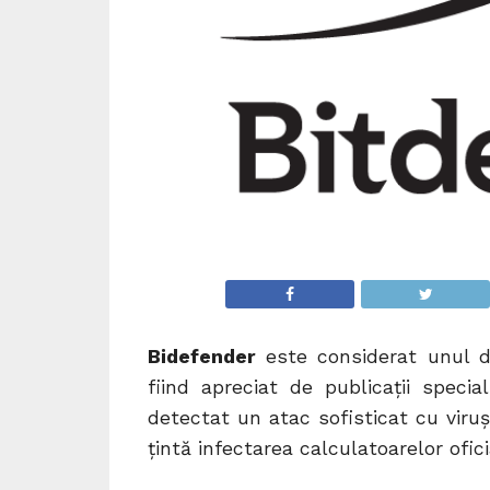
Bidefender
este considerat unul d
fiind apreciat de publicații specia
detectat un atac sofisticat cu viruşi
ţintă infectarea calculatoarelor ofic