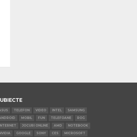
UBIECTE
ASUS
TELEFON
VIDEO
INTEL
SAMSUNG
ANDROID
MOBIL
FUN
TELEFOANE
ROG
INTERNET
JOCURI ONLINE
AMD
NOTEBOOK
NVIDIA
GOOGLE
SONY
CES
MICROSOFT