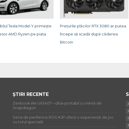
ilul Tesla Model Y primește
Prețurile plăcilor RTX 3080 ar putea
esor AMD Ryzen pe piața
începe să scadă după căderea
Bitcoin
ȘTIRI RECENTE
S
Zenbook A14 UX3407 – ultra-portabil cu inimă de
Snapdragon
Seria de periferice ROG KJP oferă o experiență de joc
cu totul specială