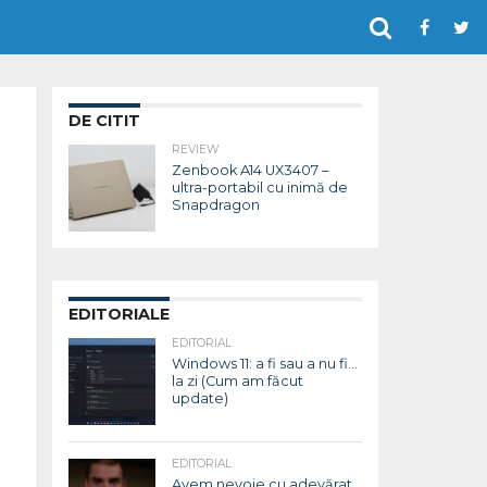
DE CITIT
REVIEW
Zenbook A14 UX3407 –
ultra-portabil cu inimă de
Snapdragon
EDITORIALE
EDITORIAL
Windows 11: a fi sau a nu fi…
la zi (Cum am făcut
update)
EDITORIAL
Avem nevoie cu adevărat