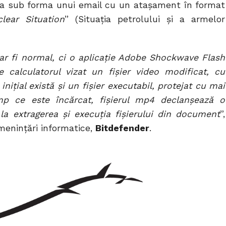
na sub forma unui email cu un ataşament în format
lear Situation
” (Situaţia petrolului şi a armelor
r fi normal, ci o aplicaţie Adobe Shockwave Flash
 calculatorul vizat un fişier video modificat, cu
iţial există şi un fişier executabil, protejat cu mai
imp ce este încărcat, fişierul mp4 declanşează o
 la extragerea şi execuţia fişierului din document
”,
ameninţări informatice,
Bitdefender
.