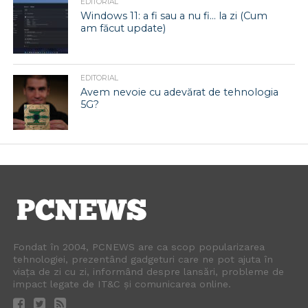
EDITORIAL
Windows 11: a fi sau a nu fi… la zi (Cum
am făcut update)
EDITORIAL
Avem nevoie cu adevărat de tehnologia
5G?
Fondat în 2004, PCNEWS are ca scop popularizarea
tehnologiei, prezentând gadgeturi care ne pot ajuta în
viața de zi cu zi, informând despre lansări, probleme de
impact legate de IT&C și comunicarea online.