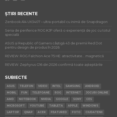
ȘTIRI RECENTE
Zenbook A14 UX3407 – ultra-portabil cu inimă de Snapdragon
Seria de periferice ROG KJP oferă o experiență de joc cu totul
specială
ASUS și Republic of Gamers câștigă 43 de premii Red Dot
pentru design de produs în 2026
REVIEW: ROG Falchion Ace 75 HE: atractivitate… magnetică
REVIEW: Zephyrus G16 din 2026 confirmă toate așteptările
SUBIECTE
ASUS
TELEFON
VIDEO
INTEL
SAMSUNG
ANDROID
MOBIL
FUN
TELEFOANE
ROG
INTERNET
JOCURI ONLINE
AMD
NOTEBOOK
NVIDIA
GOOGLE
SONY
CES
MICROSOFT
YOUTUBE
TABLETA
APPLE
WINDOWS
LAPTOP
QNAP
ACER
FEATURED
FOTO
CIUDATENII