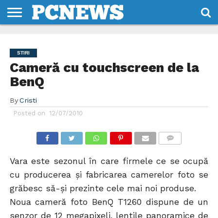
HOME
STIRI
REVIEWS
DESPRE
CONTACT
TERMENI
CODURI/LICENTE
NOI
SI
STIRI
CONDITII
Cameră cu touchscreen de la
BenQ
By
Cristi
Posted on
12/07/2010
COMMENTS
Vara este sezonul în care firmele ce se ocupă
cu producerea și fabricarea camerelor foto se
grăbesc să-și prezinte cele mai noi produse.
Noua cameră foto BenQ T1260 dispune de un
senzor de 12 megapixeli, lentile panoramice de