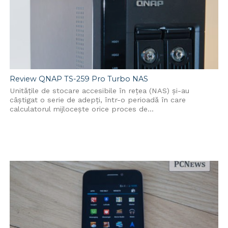
Review QNAP TS-259 Pro Turbo NAS
Unitățile de stocare accesibile în rețea (NAS) și-au
câștigat o serie de adepți, într-o perioadă în care
calculatorul mijlocește orice proces de...