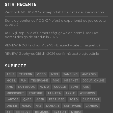
ȘTIRI RECENTE
Zenbook A14 UX3407 – ultra-portabil cu inimă de Snapdragon
Seria de periferice ROG KJP oferă o experiență de joc cu totul
specială
ASUS și Republic of Gamers câștigă 43 de premii Red Dot
pentru design de produs în 2026
REVIEW: ROG Falchion Ace 75 HE: atractivitate… magnetică
REVIEW: Zephyrus G16 din 2026 confirmă toate așteptările
SUBIECTE
ASUS
TELEFON
VIDEO
INTEL
SAMSUNG
ANDROID
MOBIL
FUN
TELEFOANE
ROG
INTERNET
JOCURI ONLINE
AMD
NOTEBOOK
NVIDIA
GOOGLE
SONY
CES
MICROSOFT
YOUTUBE
TABLETA
APPLE
WINDOWS
LAPTOP
QNAP
ACER
FEATURED
FOTO
CIUDATENII
ONLINE
NOKIA
NAS
LANSARE
SOFTWARE
CAMERA
ATI
CONCURS
ROMÂNIA
GRATUIT
MOUSE