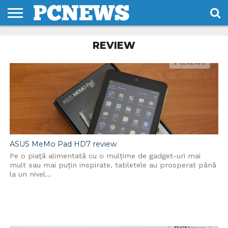
HOME
REVIEW
STIRI
REVIEWS
DESPRE
CONTACT
TERMENI
CODURI/LICENTE
NOI
SI
CONDITII
ASUS MeMo Pad HD7 review
Pe o piață alimentată cu o mulțime de gadget-uri mai
mult sau mai puțin inspirate, tabletele au prosperat până
la un nivel...