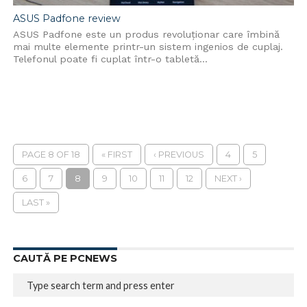
ASUS Padfone review
ASUS Padfone este un produs revoluționar care îmbină
mai multe elemente printr-un sistem ingenios de cuplaj.
Telefonul poate fi cuplat într-o tabletă...
PAGE 8 OF 18
« FIRST
‹ PREVIOUS
4
5
6
7
8
9
10
11
12
NEXT ›
LAST »
CAUTĂ PE PCNEWS