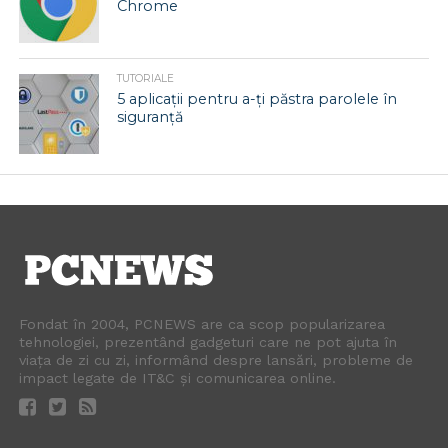
Chrome
TUTORIALE
5 aplicații pentru a-ți păstra parolele în
siguranță
Fondat în 2004, PCNEWS are ca scop popularizarea
tehnologiei, prezentând gadgeturi care ne pot ajuta în
viața de zi cu zi, informând despre lansări, probleme de
impact legate de IT&C și comunicarea online.