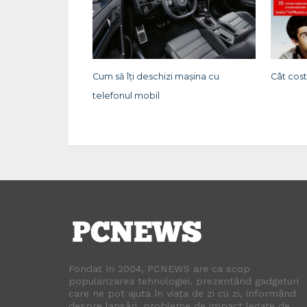
Cum să îți deschizi mașina cu
Cât cost
telefonul mobil
Fondat în 2004, PCNEWS are ca scop
popularizarea tehnologiei, prezentând gadgeturi
care ne pot ajuta în viața de zi cu zi, informând
despre lansări, probleme de impact legate de