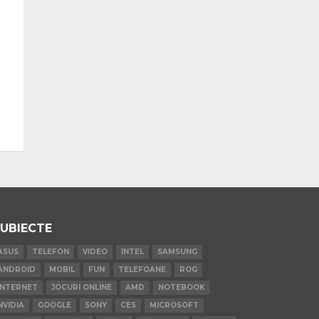
UBIECTE
ASUS
TELEFON
VIDEO
INTEL
SAMSUNG
ANDROID
MOBIL
FUN
TELEFOANE
ROG
INTERNET
JOCURI ONLINE
AMD
NOTEBOOK
NVIDIA
GOOGLE
SONY
CES
MICROSOFT