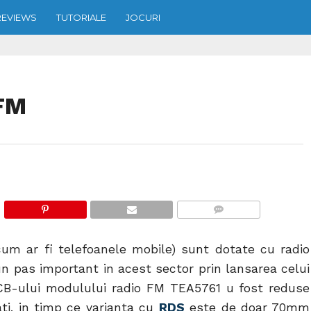
REVIEWS
TUTORIALE
JOCURI
 FM
COMMENTS
cum ar fi telefoanele mobile) sunt dotate cu radio
un pas important in acest sector prin lansarea celui
CB-ului modulului radio FM TEA5761 u fost reduse
i, in timp ce varianta cu
RDS
este de doar 70mm