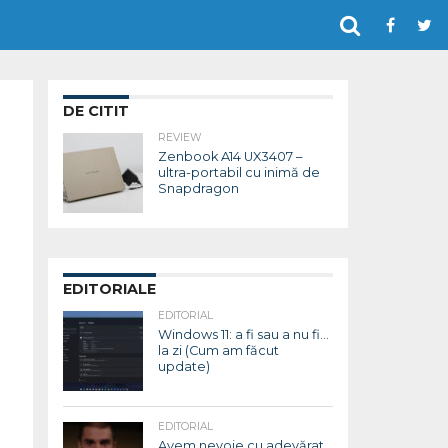
DE CITIT
REVIEW
Zenbook A14 UX3407 –
ultra-portabil cu inimă de
Snapdragon
EDITORIALE
EDITORIAL
Windows 11: a fi sau a nu fi…
la zi (Cum am făcut
update)
EDITORIAL
Avem nevoie cu adevărat