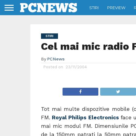
STIRI
PREVIEW
STIRI
Cel mai mic radio
By
PCNews
Posted on
23/11/2004
Tot mai multe dispozitive mobile (
FM.
Royal Philips Electronics
face 
mai mic modul FM. Dimensiunile P
de la 150mm patrati la 50mm patrat