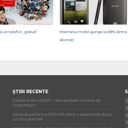
ă un telefon „gratuit”
Internetul mobil ajunge la 68% dintre
abonați
ȘTIRI RECENTE
S
Zenbook A14 UX3407 – ultra-portabil cu inimă de
Snapdragon
Seria de periferice ROG KJP oferă o experiență de joc
cu totul specială