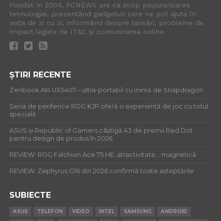
Fondat în 2004, PCNEWS are ca scop popularizarea
tehnologiei, prezentând gadgeturi care ne pot ajuta în
viața de zi cu zi, informând despre lansări, probleme de
impact legate de IT&C și comunicarea online.
ȘTIRI RECENTE
Zenbook A14 UX3407 – ultra-portabil cu inimă de Snapdragon
Seria de periferice ROG KJP oferă o experiență de joc cu totul
specială
ASUS și Republic of Gamers câștigă 43 de premii Red Dot
pentru design de produs în 2026
REVIEW: ROG Falchion Ace 75 HE: atractivitate… magnetică
REVIEW: Zephyrus G16 din 2026 confirmă toate așteptările
SUBIECTE
ASUS
TELEFON
VIDEO
INTEL
SAMSUNG
ANDROID