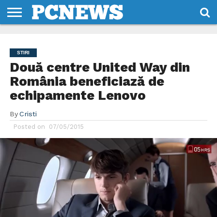
HOME
STIRI
REVIEWS
DESPRE
CONTACT
TERMENI
CODURI/LICENTE
NOI
SI
STIRI
CONDITII
Două centre United Way din
România beneficiază de
echipamente Lenovo
By
Cristi
Posted on
07/05/2015