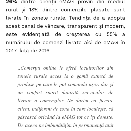
26%
dintre clienții eMAG provin din mediul
rural și 18% dintre comenzile plasate sunt
livrate în zonele rurale. Tendința de a adopta
acest canal de vânzare, transparent și modern,
este evidențiată de creșterea cu 55% a
numărului de comenzi livrate aici de eMAG în
2017, față de 2016.
„Comerțul online le oferă locuitorilor din
zonele rurale acces la o gamă extinsă de
produse pe care le pot comanda ușor, dar și
un confort sporit datorită serviciilor de
livrare a comenzilor. Ne dorim ca fiecare
client, indiferent de zona în care locuiește, să
găsească oricând la eMAG tot ce își dorește.
De aceea ne îmbunătățim în permanență atât