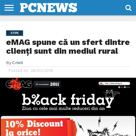
HOME
STIRI
REVIEWS
DESPRE
CONTACT
TERMENI
CODURI/LICENTE
NOI
SI
STIRI
CONDITII
eMAG spune că un sfert dintre
clienți sunt din mediul rural
By
Cristi
Posted on
26/03/2018