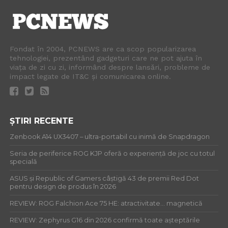
Fondat în 2004, PCNEWS are ca scop popularizarea
tehnologiei, prezentând gadgeturi care ne pot ajuta în
viața de zi cu zi, informând despre lansări, probleme de
impact legate de IT&C și comunicarea online.
ȘTIRI RECENTE
Zenbook A14 UX3407 – ultra-portabil cu inimă de Snapdragon
Seria de periferice ROG KJP oferă o experiență de joc cu totul
specială
ASUS și Republic of Gamers câștigă 43 de premii Red Dot
pentru design de produs în 2026
REVIEW: ROG Falchion Ace 75 HE: atractivitate… magnetică
REVIEW: Zephyrus G16 din 2026 confirmă toate așteptările