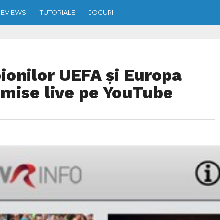
REVIEWS
TUTORIALE
JOCURI
pionilor UEFA și Europa
smise live pe YouTube