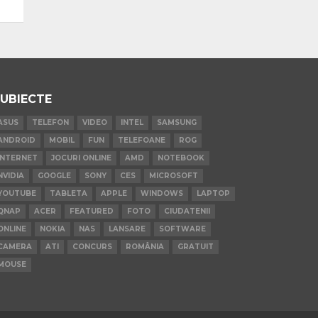
UBIECTE
ASUS
TELEFON
VIDEO
INTEL
SAMSUNG
ANDROID
MOBIL
FUN
TELEFOANE
ROG
INTERNET
JOCURI ONLINE
AMD
NOTEBOOK
NVIDIA
GOOGLE
SONY
CES
MICROSOFT
YOUTUBE
TABLETA
APPLE
WINDOWS
LAPTOP
QNAP
ACER
FEATURED
FOTO
CIUDATENII
ONLINE
NOKIA
NAS
LANSARE
SOFTWARE
CAMERA
ATI
CONCURS
ROMÂNIA
GRATUIT
MOUSE