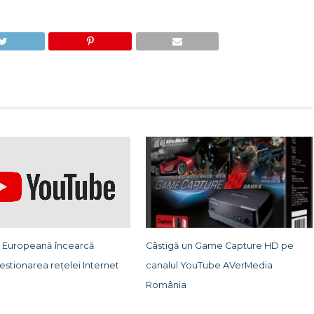
 Europeană încearcă
Câstigă un Game Capture HD pe
stionarea rețelei Internet
canalul YouTube AVerMedia
România