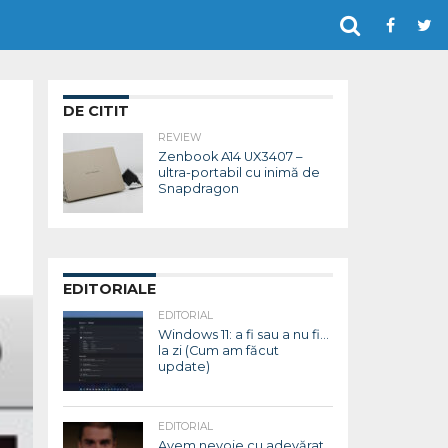
DE CITIT
REVIEW
Zenbook A14 UX3407 –
ultra-portabil cu inimă de
Snapdragon
EDITORIALE
EDITORIAL
Windows 11: a fi sau a nu fi…
la zi (Cum am făcut
update)
EDITORIAL
Avem nevoie cu adevărat