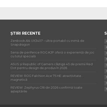
ȘTIRI RECENTE
S
Zenbook A14 UX3407 – ultra-portabil cu inimă de
Snapdragon
Seria de periferice ROG KJP oferă o experiență de joc
cu totul specială
ASUS și Republic of Gamers câștigă 43 de premii Red
Dot pentru design de produs în 2026
REVIEW: ROG Falchion Ace 75 HE: atractivitate…
magnetică
REVIEW: Zephyrus G16 din 2026 confirmă toate
așteptările