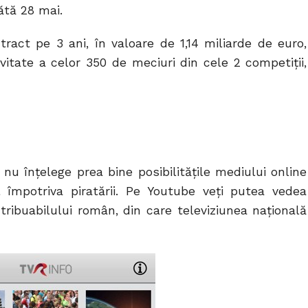
ătă 28 mai.
act pe 3 ani, în valoare de 1,14 miliarde de euro,
ivitate a celor 350 de meciuri din cele 2 competiții,
nu înțelege prea bine posibilitățile mediului online
l împotriva piratării. Pe Youtube veți putea vedea
tribuabilului român, din care televiziunea națională