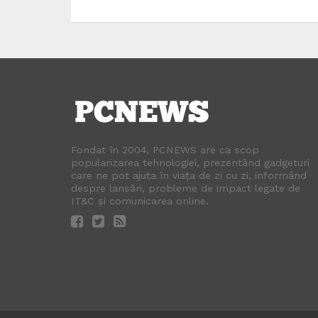
Fondat în 2004, PCNEWS are ca scop
popularizarea tehnologiei, prezentând gadgeturi
care ne pot ajuta în viața de zi cu zi, informând
despre lansări, probleme de impact legate de
IT&C și comunicarea online.