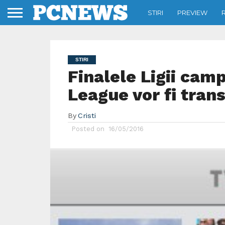
STIRI
PREVIEW
STIRI
Finalele Ligii cam
League vor fi tran
By
Cristi
Posted on
16/05/2016