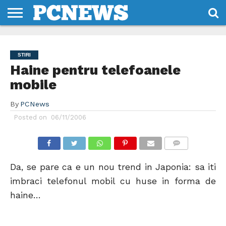
HOME
STIRI
REVIEWS
DESPRE
CONTACT
TERMENI
CODURI/LICENTE
NOI
SI
STIRI
CONDITII
Haine pentru telefoanele
mobile
By
PCNews
Posted on
06/11/2006
COMMENTS
Da, se pare ca e un nou trend in Japonia: sa iti
imbraci telefonul mobil cu huse in forma de
haine…