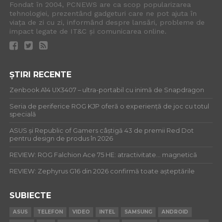
Fondat în 2004, PCNEWS are ca scop popularizarea
tehnologiei, prezentând gadgeturi care ne pot ajuta în
viața de zi cu zi, informând despre lansări, probleme de
impact legate de IT&C și comunicarea online.
ȘTIRI RECENTE
Zenbook A14 UX3407 – ultra-portabil cu inimă de Snapdragon
Seria de periferice ROG KJP oferă o experiență de joc cu totul
specială
ASUS și Republic of Gamers câștigă 43 de premii Red Dot
pentru design de produs în 2026
REVIEW: ROG Falchion Ace 75 HE: atractivitate… magnetică
REVIEW: Zephyrus G16 din 2026 confirmă toate așteptările
SUBIECTE
ASUS
TELEFON
VIDEO
INTEL
SAMSUNG
ANDROID