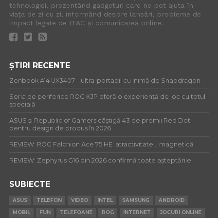
tehnologiei, prezentând gadgeturi care ne pot ajuta în
viața de zi cu zi, informând despre lansări, probleme de
impact legate de IT&C și comunicarea online.
ȘTIRI RECENTE
Zenbook A14 UX3407 – ultra-portabil cu inimă de Snapdragon
Seria de periferice ROG KJP oferă o experiență de joc cu totul
specială
ASUS și Republic of Gamers câștigă 43 de premii Red Dot
pentru design de produs în 2026
REVIEW: ROG Falchion Ace 75 HE: atractivitate… magnetică
REVIEW: Zephyrus G16 din 2026 confirmă toate așteptările
SUBIECTE
ASUS
TELEFON
VIDEO
INTEL
SAMSUNG
ANDROID
MOBIL
FUN
TELEFOANE
ROG
INTERNET
JOCURI ONLINE