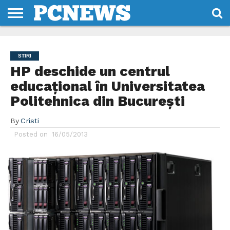
HOME
STIRI
REVIEWS
DESPRE
CONTACT
TERMENI
CODURI/LICENTE
NOI
SI
STIRI
CONDITII
HP deschide un centrul
educațional în Universitatea
Politehnica din București
By
Cristi
Posted on
16/05/2013