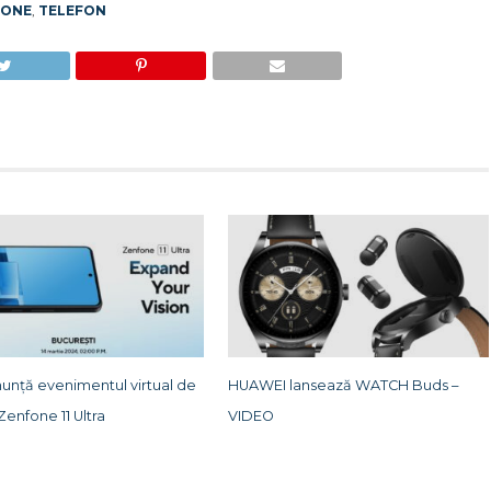
HONE
,
TELEFON
unță evenimentul virtual de
HUAWEI lansează WATCH Buds –
Zenfone 11 Ultra
VIDEO