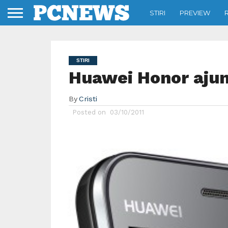
STIRI
PREVIEW
STIRI
Huawei Honor ajun
By
Cristi
Posted on
03/10/2011