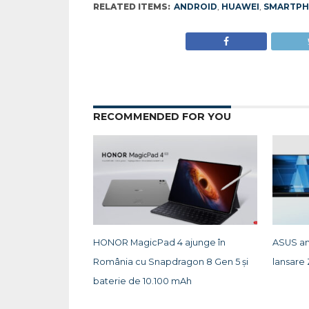
RELATED ITEMS:
ANDROID
,
HUAWEI
,
SMARTP
RECOMMENDED FOR YOU
HONOR MagicPad 4 ajunge în
ASUS an
România cu Snapdragon 8 Gen 5 și
lansare 
baterie de 10.100 mAh