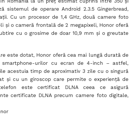
r în România la un preț estimat cuprins între 350 și
ă sistemul de operare Android 2.3.5 Gingerbread,
ații. Cu un procesor de 1,4 GHz, două camere foto
i și o cameră frontală de 2 megapixeli, Honor oferă
subtire cu o grosime de doar 10,9 mm și o greutate
are este dotat, Honor oferă cea mai lungă durată de
l smartphone-urilor cu ecran de 4-inch – astfel,
țiile acestuia timp de aproximativ 3 zile cu o singură
at și cu un giroscop care permite o experiență de
lefon este certificat DLNA ceea ce asigură
ente certificate DLNA precum camere foto digitale,