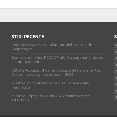
ȘTIRI RECENTE
S
Zenbook A14 UX3407 – ultra-portabil cu inimă de
Snapdragon
Seria de periferice ROG KJP oferă o experiență de joc
cu totul specială
ASUS și Republic of Gamers câștigă 43 de premii Red
Dot pentru design de produs în 2026
REVIEW: ROG Falchion Ace 75 HE: atractivitate…
magnetică
REVIEW: Zephyrus G16 din 2026 confirmă toate
așteptările