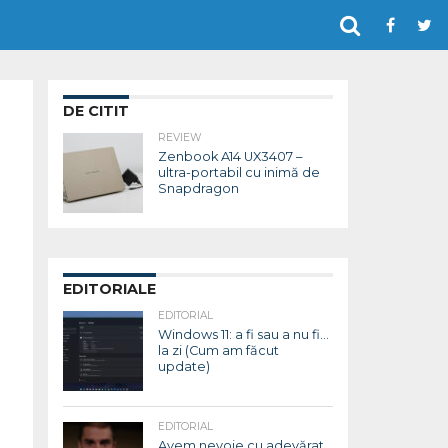
DE CITIT
REVIEW
Zenbook A14 UX3407 –
ultra-portabil cu inimă de
Snapdragon
EDITORIALE
EDITORIAL
Windows 11: a fi sau a nu fi…
la zi (Cum am făcut
update)
EDITORIAL
Avem nevoie cu adevărat