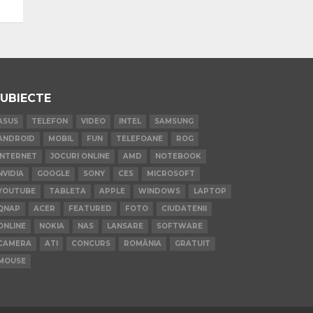
UBIECTE
ASUS
TELEFON
VIDEO
INTEL
SAMSUNG
ANDROID
MOBIL
FUN
TELEFOANE
ROG
INTERNET
JOCURI ONLINE
AMD
NOTEBOOK
NVIDIA
GOOGLE
SONY
CES
MICROSOFT
YOUTUBE
TABLETA
APPLE
WINDOWS
LAPTOP
QNAP
ACER
FEATURED
FOTO
CIUDATENII
ONLINE
NOKIA
NAS
LANSARE
SOFTWARE
CAMERA
ATI
CONCURS
ROMÂNIA
GRATUIT
MOUSE