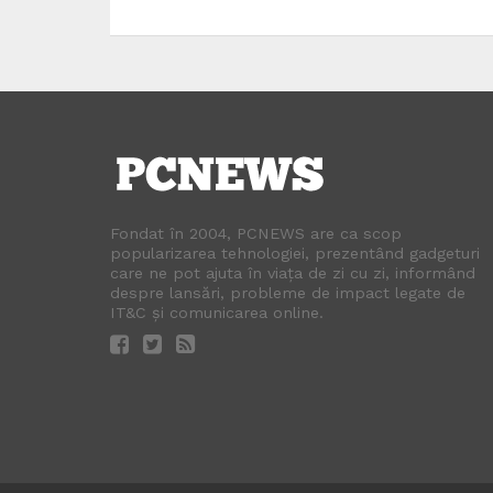
Fondat în 2004, PCNEWS are ca scop
popularizarea tehnologiei, prezentând gadgeturi
care ne pot ajuta în viața de zi cu zi, informând
despre lansări, probleme de impact legate de
IT&C și comunicarea online.