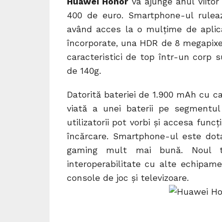
Huawei Honor
va ajunge anul viito
400 de euro. Smartphone-ul ruleaz
având acces la o mulțime de aplic
încorporate, una HDR de 8 megapixel
caracteristici de top într-un corp 
de 140g.
Datorită bateriei de 1.900 mAh cu c
viată a unei baterii pe segmentu
utilizatorii pot vorbi și accesa func
încărcare. Smartphone-ul este dot
gaming mult mai bună. Noul te
interoperabilitate cu alte echipam
console de joc și televizoare.