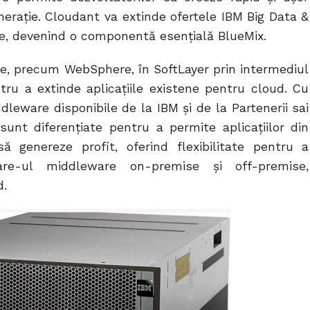
neraţie. Cloudant va extinde ofertele IBM Big Data &
e, devenind o componentă esenţială BlueMix.
re, precum WebSphere, în SoftLayer prin intermediul
ru a extinde aplicaţiile existene pentru cloud. Cu
dleware disponibile de la IBM şi de la Partenerii sai
unt diferenţiate pentru a permite aplicaţiilor din
ă genereze profit, oferind flexibilitate pentru a
ware-ul middleware on-premise şi off-premise,
d.