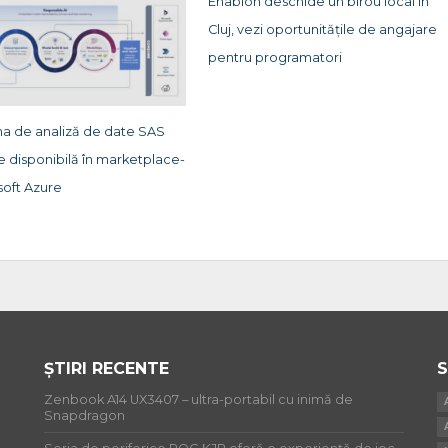
Enablon deschide un birou local în
Cluj, vezi oportunitățile de angajare
pentru programatori
ma de analiză de date SAS
e disponibilă în marketplace-
soft Azure
ȘTIRI RECENTE
S
Zenbook A14 UX3407 – ultra-portabil cu inimă de
Snapdragon