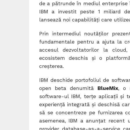
de a pătrunde în mediul enterprise în
IBM a investit peste 1 miliard d
lansează noi capabilităţi care utilize
Prin intermediul noutăţilor preze
fundamentale pentru a ajuta la creş
accesul dezvoltatorilor la cloud
ecosistem deschis şi o platformă
creşterea.
IBM deschide portofoliul de softwa
open beta denumită
BlueMix
, o 
software-ul IBM, terţe aplicaţii şi
experienţă integrată şi deschisă car
să se concentreze pe furnizarea con
asemenea, IBM a anunţat recent un
provider database-as-a-service car