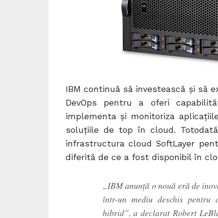
IBM continuă să investească şi să ex
DevOps pentru a oferi capabilităţ
implementa şi monitoriza aplicaţii
soluţiile de top în cloud. Totoda
infrastructura cloud SoftLayer pentr
diferită de ce a fost disponibil în c
„IBM anunţă o nouă eră de inovaţ
într-un mediu deschis pentru
hibrid”, a declarat Robert LeB