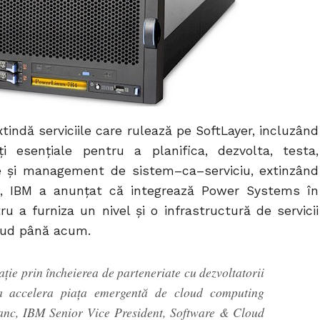
tindă serviciile care rulează pe SoftLayer, incluzând
i esenţiale pentru a planifica, dezvolta, testa,
le şi management de sistem–ca–serviciu, extinzând
tă, IBM a anunţat că integrează Power Systems în
u a furniza un nivel şi o infrastructură de servicii
loud până acum.
ie prin încheierea de parteneriate cu dezvoltatorii
 a accelera piaţa emergentă de cloud computing
lanc, IBM Senior Vice President, Software & Cloud