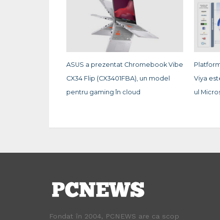
ASUS a prezentat Chromebook Vibe
Platfor
CX34 Flip (CX3401FBA), un model
Viya est
pentru gaming în cloud
ul Micro
Fondat în 2004, PCNEWS are ca scop