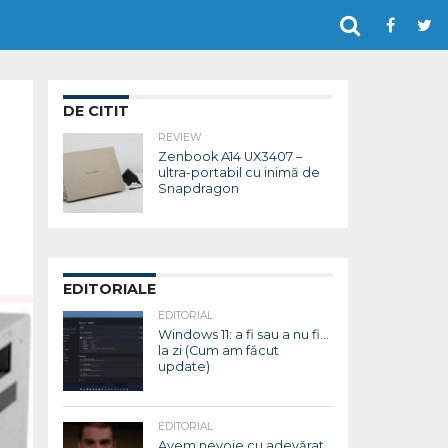
DE CITIT
REVIEW
Zenbook A14 UX3407 –
ultra-portabil cu inimă de
Snapdragon
EDITORIALE
EDITORIAL
Windows 11: a fi sau a nu fi…
la zi (Cum am făcut
update)
EDITORIAL
Avem nevoie cu adevărat