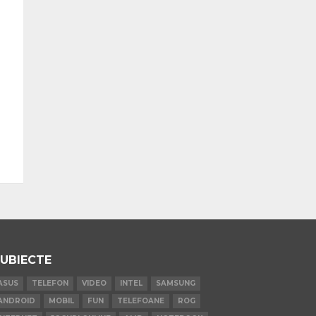
UBIECTE
ASUS
TELEFON
VIDEO
INTEL
SAMSUNG
ANDROID
MOBIL
FUN
TELEFOANE
ROG