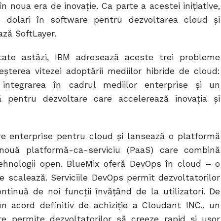
 noua era de inovaţie. Ca parte a acestei iniţiative,
e dolari în software pentru dezvoltarea cloud şi
ază SoftLayer.
ntate astăzi, IBM adresează aceste trei probleme
terea vitezei adoptării mediilor hibride de cloud:
, integrarea în cadrul mediilor enterprise și un
 pentru dezvoltare care accelerează inovaţia şi
re enterprise pentru cloud şi lansează o platformă
nouă platformă-ca-serviciu (PaaS) care combină
 tehnologii open. BlueMix oferă DevOps în cloud – o
e scalează. Serviciile DevOps permit dezvoltatorilor
tinuă de noi funcţii învăţând de la utilizatori. De
 acord definitiv de achiziţie a Cloudant INC., un
e permite dezvoltatorilor să creeze rapid şi uşor