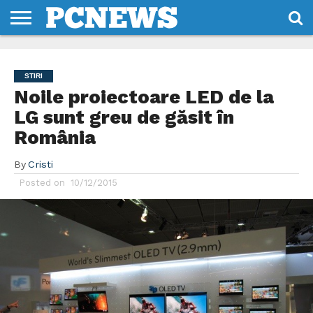
HOME
STIRI
REVIEWS
DESPRE
CONTACT
TERMENI
CODURI/LICENTE
NOI
SI
STIRI
CONDITII
Noile proiectoare LED de la
LG sunt greu de găsit în
România
By
Cristi
Posted on
10/12/2015