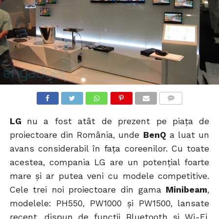
COMMENTS
LG
nu a fost atât de prezent pe piața de
proiectoare din România, unde
BenQ
a luat un
avans considerabil în fața coreenilor. Cu toate
acestea, compania LG are un potențial foarte
mare și ar putea veni cu modele competitive.
Cele trei noi proiectoare din gama
Minibeam
,
modelele: PH550, PW1000 și PW1500, lansate
recent, dispun de funcții Bluetooth și Wi-Fi.