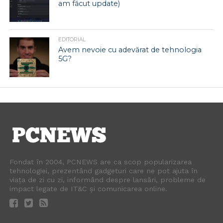
am făcut update)
EDITORIAL
Avem nevoie cu adevărat de tehnologia
5G?
Fondat în 2004, PCNEWS are ca scop popularizarea
tehnologiei, prezentând gadgeturi care ne pot ajuta în
viața de zi cu zi, informând despre lansări, probleme de
impact legate de IT&C și comunicarea online.