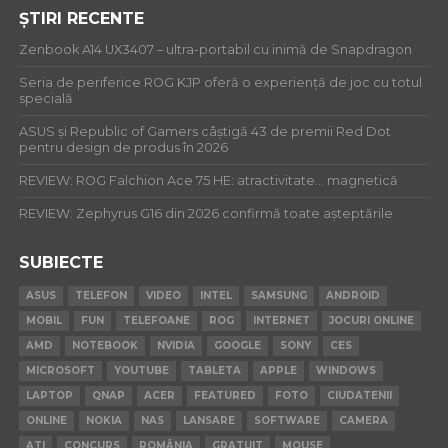
ȘTIRI RECENTE
Zenbook A14 UX3407 – ultra-portabil cu inimă de Snapdragon
Seria de periferice ROG KJP oferă o experiență de joc cu totul
specială
ASUS și Republic of Gamers câștigă 43 de premii Red Dot
pentru design de produs în 2026
REVIEW: ROG Falchion Ace 75 HE: atractivitate… magnetică
REVIEW: Zephyrus G16 din 2026 confirmă toate așteptările
SUBIECTE
ASUS
TELEFON
VIDEO
INTEL
SAMSUNG
ANDROID
MOBIL
FUN
TELEFOANE
ROG
INTERNET
JOCURI ONLINE
AMD
NOTEBOOK
NVIDIA
GOOGLE
SONY
CES
MICROSOFT
YOUTUBE
TABLETA
APPLE
WINDOWS
LAPTOP
QNAP
ACER
FEATURED
FOTO
CIUDATENII
ONLINE
NOKIA
NAS
LANSARE
SOFTWARE
CAMERA
ATI
CONCURS
ROMÂNIA
GRATUIT
MOUSE