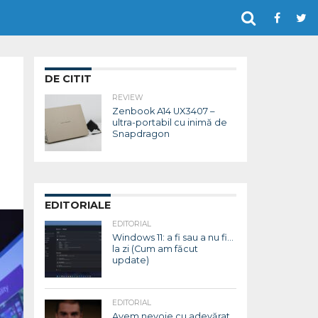
DE CITIT
REVIEW
Zenbook A14 UX3407 –
ultra-portabil cu inimă de
Snapdragon
EDITORIALE
EDITORIAL
Windows 11: a fi sau a nu fi…
la zi (Cum am făcut
update)
EDITORIAL
Avem nevoie cu adevărat