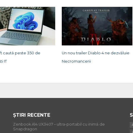
ft caută peste 350 de
Un nou trailer Diablo 4 ne dezvăluie
ti IT
Necromancerii
ȘTIRI RECENTE
S
Zenbook A14 UX3407 – ultra-portabil cu inimă de
Snapdragon