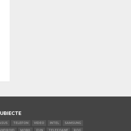
UBIECTE
ASUS
TELEFON
VIDEO
INTEL
SAMSUNG
ANDROID
MOBIL
FUN
TELEFOANE
ROG