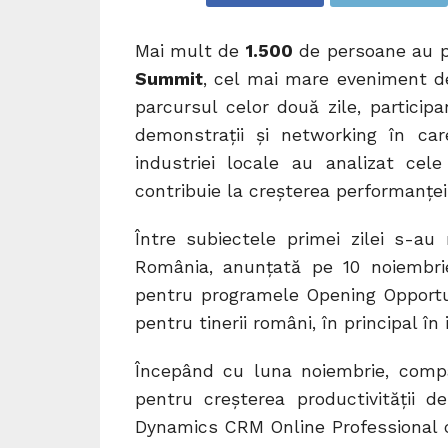
Mai mult de
1.500
de persoane au par
Summit
, cel mai mare eveniment d
parcursul celor două zile, particip
demonstrații și networking în care
industriei locale au analizat cele
contribuie la creșterea performanțe
Între subiectele primei zilei s-au
România, anunțată pe 10 noiembrie
pentru programele Opening Opportun
pentru tinerii români, în principal în 
Începând cu luna noiembrie, compa
pentru creșterea productivității d
Dynamics CRM Online Professional cu