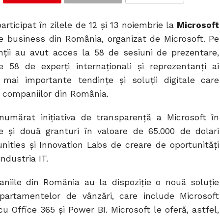
COMMENTS
ticipat în zilele de 12 și 13 noiembrie la
Microsoft
e business din România, organizat de Microsoft. Pe
anții au avut acces la 58 de sesiuni de prezentare,
 58 de experți internaționali și reprezentanți ai
 mai importante tendințe și soluții digitale care
i companiilor din România.
 numărat inițiativa de transparență a Microsoft în
 și două granturi în valoare de 65.000 de dolari
ities și Innovation Labs de creare de oportunități
industria IT.
niile din România au la dispoziție o nouă soluție
epartamentelor de vânzări, care include Microsoft
 Office 365 și Power BI. Microsoft le oferă, astfel,