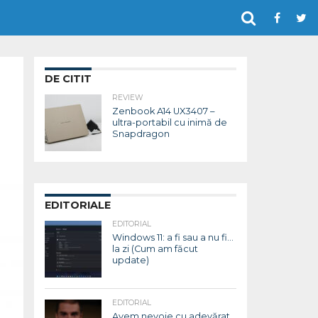
DE CITIT
REVIEW
Zenbook A14 UX3407 –
ultra-portabil cu inimă de
Snapdragon
EDITORIALE
EDITORIAL
Windows 11: a fi sau a nu fi…
la zi (Cum am făcut
update)
EDITORIAL
Avem nevoie cu adevărat