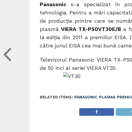
Panasonic
s-a specializat în pro
tehnologia. Pentru a mări capacitată
de producție printre care se numără
plasmă
VIERA TX-P50VT30E/B
a f
la ediţia din 2011 a premiilor EIS
către juriul EISA cea mai bună came
Televizorul Panasonic VIERA TX-P50
de 50 inci al seriei VIERA VT30.
RELATED ITEMS:
PANASONIC
,
PLASMA
,
PREMI