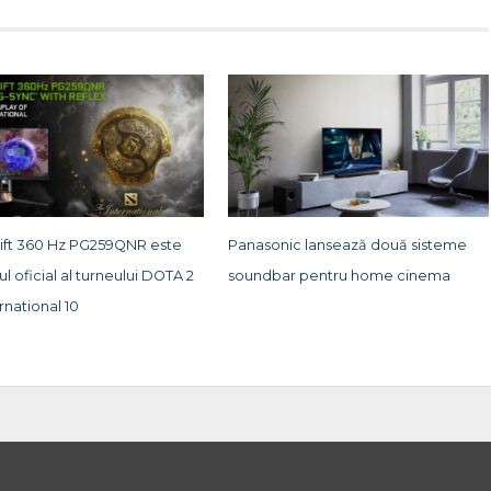
ft 360 Hz PG259QNR este
Panasonic lansează două sisteme
l oficial al turneului DOTA 2
soundbar pentru home cinema
rnational 10