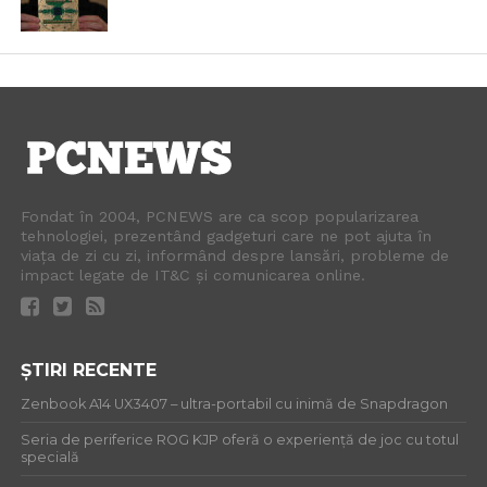
Fondat în 2004, PCNEWS are ca scop popularizarea
tehnologiei, prezentând gadgeturi care ne pot ajuta în
viața de zi cu zi, informând despre lansări, probleme de
impact legate de IT&C și comunicarea online.
ȘTIRI RECENTE
Zenbook A14 UX3407 – ultra-portabil cu inimă de Snapdragon
Seria de periferice ROG KJP oferă o experiență de joc cu totul
specială