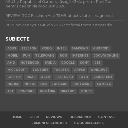
ASUS și Republic of Gamers câștigă 43 de premii Red Dot
pentru design de produs în 2026
REVIEW: ROG Falchion Ace 75 HE: atractivitate… magnetică
REVIEW: Zephyrus G16 din 2026 confirmă toate așteptările
SUBIECTE
ASUS
TELEFON
VIDEO
INTEL
SAMSUNG
ANDROID
MOBIL
FUN
TELEFOANE
ROG
INTERNET
JOCURI ONLINE
AMD
NOTEBOOK
NVIDIA
GOOGLE
SONY
CES
MICROSOFT
YOUTUBE
TABLETA
APPLE
WINDOWS
LAPTOP
QNAP
ACER
FEATURED
FOTO
CIUDATENII
ONLINE
NOKIA
NAS
LANSARE
SOFTWARE
CAMERA
ATI
CONCURS
ROMÂNIA
GRATUIT
MOUSE
HOME
STIRI
REVIEWS
DESPRE NOI
CONTACT
TERMENI SI CONDITII
CODURI/LICENTE