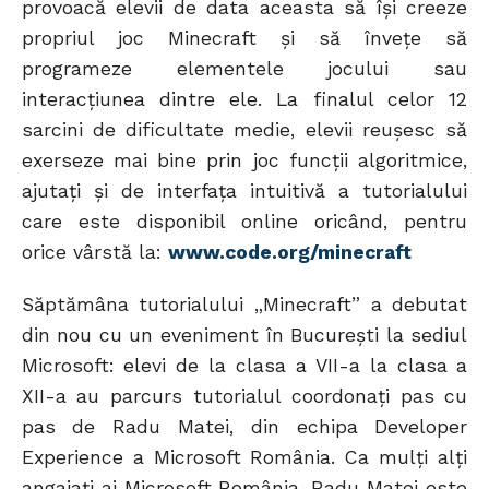
provoacă elevii de data aceasta să își creeze
propriul joc Minecraft și să învețe să
programeze elementele jocului sau
interacțiunea dintre ele. La finalul celor 12
sarcini de dificultate medie, elevii reușesc să
exerseze mai bine prin joc funcții algoritmice,
ajutați și de interfața intuitivă a tutorialului
care este disponibil online oricând, pentru
orice vârstă la:
www.code.org/minecraft
Săptămâna tutorialului „Minecraft” a debutat
din nou cu un eveniment în București la sediul
Microsoft: elevi de la clasa a VII-a la clasa a
XII-a au parcurs tutorialul coordonați pas cu
pas de Radu Matei, din echipa Developer
Experience a Microsoft România. Ca mulți alți
angajați ai Microsoft România, Radu Matei este