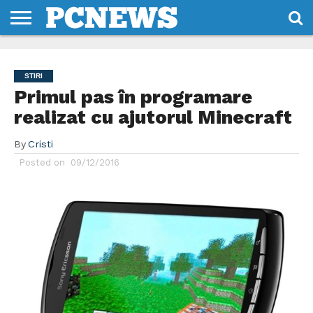
HOME
STIRI
REVIEWS
DESPRE
CONTACT
TERMENI
CODURI/LICENTE
NOI
SI
STIRI
CONDITII
Primul pas în programare
realizat cu ajutorul Minecraft
By
Cristi
Posted on
09/12/2016