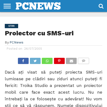
HOME
STIRI
REVIEWS
DESPRE
CONTACT
TERMENI
CODURI/LICENTE
NOI
SI
STIRI
CONDITII
Proiector cu SMS-uri
By
PCNews
Posted on
26/07/2005
COMMENTS
Dacă aţi visat să puteţi proiecta SMS-uri
lumioase pe clădiri sau ziduri atunci puteţi fi
fericit: Troika Studio a prezentat un proiector
mobil care face exact acest lucru. Nu ne
întrebaţi la ce foloseşte cu adevărat! Nu vom
ştii ce să vă răspunem. Numele dispozitivului