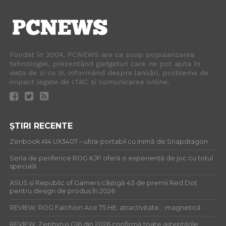
Fondat în 2004, PCNEWS are ca scop popularizarea
tehnologiei, prezentând gadgeturi care ne pot ajuta în
viața de zi cu zi, informând despre lansări, probleme de
impact legate de IT&C și comunicarea online.
ȘTIRI RECENTE
Zenbook A14 UX3407 – ultra-portabil cu inimă de Snapdragon
Seria de periferice ROG KJP oferă o experiență de joc cu totul
specială
ASUS și Republic of Gamers câștigă 43 de premii Red Dot
pentru design de produs în 2026
REVIEW: ROG Falchion Ace 75 HE: atractivitate… magnetică
REVIEW: Zephyrus G16 din 2026 confirmă toate așteptările