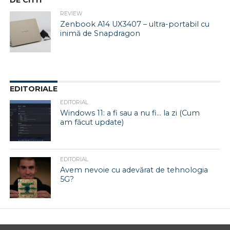
DE CITIT
REVIEW
Zenbook A14 UX3407 – ultra-portabil cu
inimă de Snapdragon
EDITORIALE
EDITORIAL
Windows 11: a fi sau a nu fi… la zi (Cum
am făcut update)
EDITORIAL
Avem nevoie cu adevărat de tehnologia
5G?