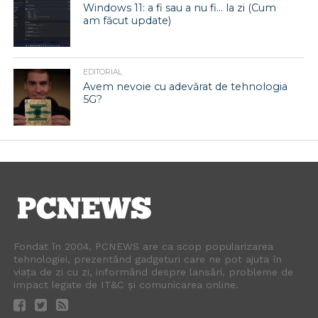
Windows 11: a fi sau a nu fi… la zi (Cum
am făcut update)
EDITORIAL
Avem nevoie cu adevărat de tehnologia
5G?
Fondat în 2004, PCNEWS are ca scop popularizarea
tehnologiei, prezentând gadgeturi care ne pot ajuta în
viața de zi cu zi, informând despre lansări, probleme de
impact legate de IT&C și comunicarea online.