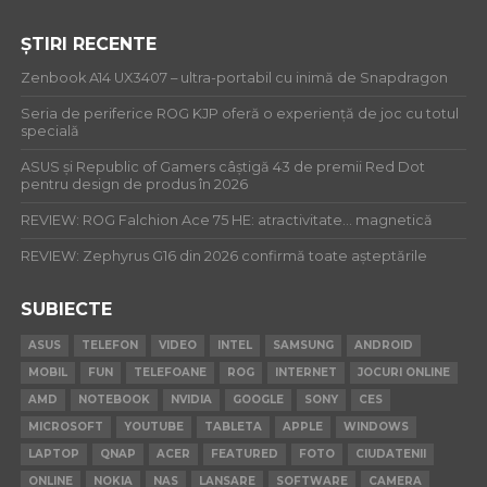
ȘTIRI RECENTE
Zenbook A14 UX3407 – ultra-portabil cu inimă de Snapdragon
Seria de periferice ROG KJP oferă o experiență de joc cu totul
specială
ASUS și Republic of Gamers câștigă 43 de premii Red Dot
pentru design de produs în 2026
REVIEW: ROG Falchion Ace 75 HE: atractivitate… magnetică
REVIEW: Zephyrus G16 din 2026 confirmă toate așteptările
SUBIECTE
ASUS
TELEFON
VIDEO
INTEL
SAMSUNG
ANDROID
MOBIL
FUN
TELEFOANE
ROG
INTERNET
JOCURI ONLINE
AMD
NOTEBOOK
NVIDIA
GOOGLE
SONY
CES
MICROSOFT
YOUTUBE
TABLETA
APPLE
WINDOWS
LAPTOP
QNAP
ACER
FEATURED
FOTO
CIUDATENII
ONLINE
NOKIA
NAS
LANSARE
SOFTWARE
CAMERA