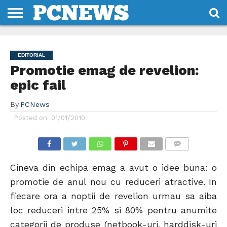
HOME
STIRI
REVIEWS
DESPRE
CONTACT
TERMENI
CODURI/LICENTE
NOI
SI
EDITORIAL
CONDITII
Promotie emag de revelion:
epic fail
By
PCNews
Posted on
01/01/2010
COMMENTS
Cineva din echipa emag a avut o idee buna: o
promotie de anul nou cu reduceri atractive. In
fiecare ora a noptii de revelion urmau sa aiba
loc reduceri intre 25% si 80% pentru anumite
categorii de produse (netbook-uri, harddisk-uri