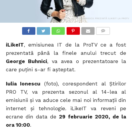
IULIA IONESCU PREZINTĂ ILIKEIT LA PROTV
COMMENTS
iLikeIT
, emisiunea IT de la ProTV ce a fost
prezentată până la finele anului trecut de
George Buhnici
, va avea o prezentatoare la
care puțini s-ar fi așteptat.
Iulia Ionescu
(foto), corespondent al Știrilor
PRO TV, va prezenta sezonul al 14-lea al
emisiunii și va aduce cele mai noi informații din
internet și tehnologie. iLikeIT va reveni pe
ecrane din data de
29 februarie 2020, de la
ora 10:00
.