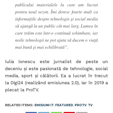
publicului materialele la care am lucrat
pentru noul sezon. Îmi doresc foarte mult ca
informațiile despre tehnologie și social media
să ajungă la un public cât mai larg. Lumea în
care trăim este într-o continuă schimbare, iar
noile tehnologii ne pot ajuta să ducem o viață
mai bună și mai echilibrată”.
Iulia Ionescu este jurnalist de peste un
deceniu și este pasionată de tehnologie, social
media, sport și călătorii. Ea a lucrat în trecut
la Digi24 (realizând emisiunea 2.0), iar în 2019 a
plecat la ProTV.
RELATED ITEMS:
EMISIUNI IT
,
FEATURED
,
PROTV
,
TV