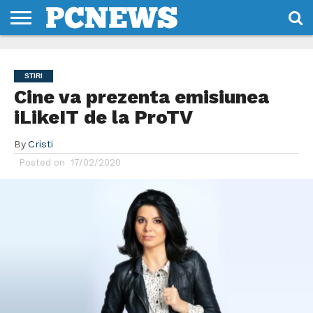
HOME
STIRI
REVIEWS
DESPRE
CONTACT
TERMENI
CODURI/LICENTE
NOI
SI
STIRI
CONDITII
Cine va prezenta emisiunea
iLikeIT de la ProTV
By
Cristi
Posted on
17/02/2020