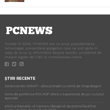
Fondat în 2004, PCNEWS are ca scop popularizarea
tehnologiei, prezentând gadgeturi care ne pot ajuta în
viața de zi cu zi, informând despre lansări, probleme de
impact legate de IT&C și comunicarea online.
ȘTIRI RECENTE
Zenbook A14 UX3407 – ultra-portabil cu inimă de Snapdragon
Seria de periferice ROG KJP oferă o experiență de joc cu totul
specială
ASUS și Republic of Gamers câștigă 43 de premii Red Dot