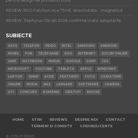
pentru design de produs în 2026
REVIEW: ROG Falchion Ace 75 HE: atractivitate… magnetică
REVIEW: Zephyrus G16 din 2026 confirmă toate așteptările
SUBIECTE
ASUS
TELEFON
VIDEO
INTEL
SAMSUNG
ANDROID
MOBIL
FUN
TELEFOANE
ROG
INTERNET
JOCURI ONLINE
AMD
NOTEBOOK
NVIDIA
GOOGLE
SONY
CES
MICROSOFT
YOUTUBE
TABLETA
APPLE
WINDOWS
LAPTOP
QNAP
ACER
FEATURED
FOTO
CIUDATENII
ONLINE
NOKIA
NAS
LANSARE
SOFTWARE
CAMERA
ATI
CONCURS
ROMÂNIA
GRATUIT
MOUSE
HOME
STIRI
REVIEWS
DESPRE NOI
CONTACT
TERMENI SI CONDITII
CODURI/LICENTE
© 2019 PCNEWS