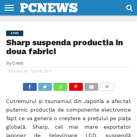
HOME
STIRI
REVIEWS
DESPRE
CONTACT
TERMENI
CODURI/LICENTE
NOI
SI
STIRI
CONDITII
Sharp suspenda productia in
doua fabrici
By
Cristi
Posted on
12/04/2011
COMMENTS
Cutremurul și tsunamiul din Japonia a afectat
puternic producția de componente electronice
fapt ce va genera o creștere a prețului pe piața
globală. Sharp, cel mai mare exportator
japonez de televizoare LCD, suspendă