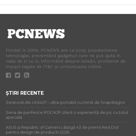
Fondat în 2004, PCNEWS are ca scop popularizarea
tehnologiei, prezentând gadgeturi care ne pot ajuta în
viața de zi cu zi, informând despre lansări, probleme de
impact legate de IT&C și comunicarea online.
ȘTIRI RECENTE
Zenbook A14 UX3407 – ultra-portabil cu inimă de Snapdragon
Seria de periferice ROG KJP oferă o experiență de joc cu totul
specială
ASUS și Republic of Gamers câștigă 43 de premii Red Dot
pentru design de produs în 2026