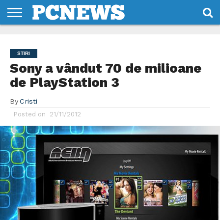
HOME
STIRI
REVIEWS
DESPRE
CONTACT
TERMENI
CODURI/LICENTE
NOI
SI
STIRI
CONDITII
Sony a vândut 70 de milioane
de PlayStation 3
By
Cristi
Posted on
21/11/2012