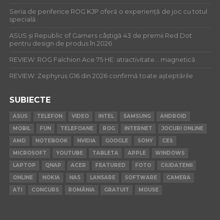
Seria de periferice ROG KJP oferă o experiență de joc cu totul
specială
ASUS și Republic of Gamers câștigă 43 de premii Red Dot
pentru design de produs în 2026
REVIEW: ROG Falchion Ace 75 HE: atractivitate… magnetică
REVIEW: Zephyrus G16 din 2026 confirmă toate așteptările
SUBIECTE
ASUS
TELEFON
VIDEO
INTEL
SAMSUNG
ANDROID
MOBIL
FUN
TELEFOANE
ROG
INTERNET
JOCURI ONLINE
AMD
NOTEBOOK
NVIDIA
GOOGLE
SONY
CES
MICROSOFT
YOUTUBE
TABLETA
APPLE
WINDOWS
LAPTOP
QNAP
ACER
FEATURED
FOTO
CIUDATENII
ONLINE
NOKIA
NAS
LANSARE
SOFTWARE
CAMERA
ATI
CONCURS
ROMÂNIA
GRATUIT
MOUSE