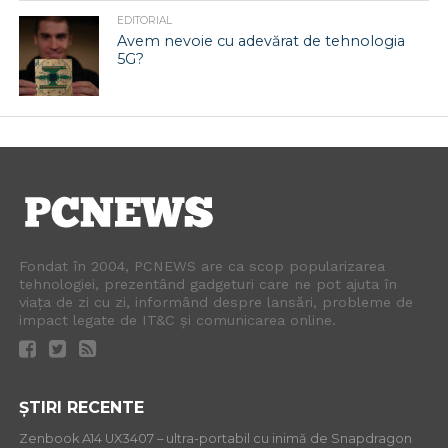
EDITORIAL
Avem nevoie cu adevărat de tehnologia
5G?
Fondat în 2004, PCNEWS are ca scop popularizarea
tehnologiei, prezentând gadgeturi care ne pot ajuta în
viața de zi cu zi, informând despre lansări, probleme de
impact legate de IT&C și comunicarea online.
ȘTIRI RECENTE
Zenbook A14 UX3407 – ultra-portabil cu inimă de Snapdragon