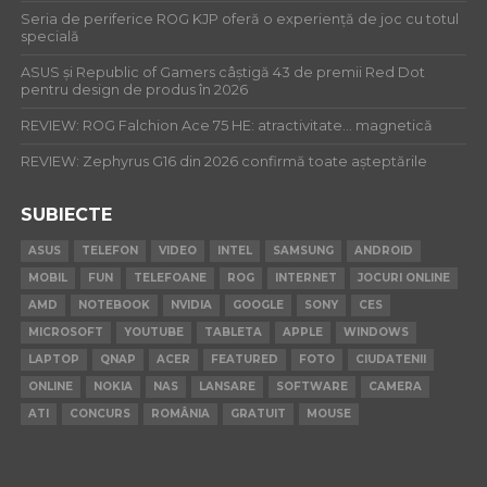
Seria de periferice ROG KJP oferă o experiență de joc cu totul
specială
ASUS și Republic of Gamers câștigă 43 de premii Red Dot
pentru design de produs în 2026
REVIEW: ROG Falchion Ace 75 HE: atractivitate… magnetică
REVIEW: Zephyrus G16 din 2026 confirmă toate așteptările
SUBIECTE
ASUS
TELEFON
VIDEO
INTEL
SAMSUNG
ANDROID
MOBIL
FUN
TELEFOANE
ROG
INTERNET
JOCURI ONLINE
AMD
NOTEBOOK
NVIDIA
GOOGLE
SONY
CES
MICROSOFT
YOUTUBE
TABLETA
APPLE
WINDOWS
LAPTOP
QNAP
ACER
FEATURED
FOTO
CIUDATENII
ONLINE
NOKIA
NAS
LANSARE
SOFTWARE
CAMERA
ATI
CONCURS
ROMÂNIA
GRATUIT
MOUSE