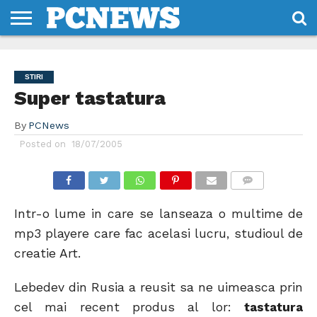
HOME
STIRI
REVIEWS
DESPRE
CONTACT
TERMENI
CODURI/LICENTE
NOI
SI
STIRI
CONDITII
Super tastatura
By
PCNews
Posted on
18/07/2005
COMMENTS
Intr-o lume in care se lanseaza o multime de
mp3 playere care fac acelasi lucru, studioul de
creatie Art.
Lebedev din Rusia a reusit sa ne uimeasca prin
cel mai recent produs al lor:
tastatura