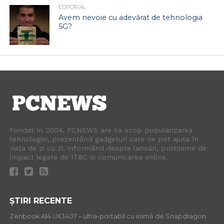
EDITORIAL
Avem nevoie cu adevărat de tehnologia
5G?
Fondat în 2004, PCNEWS are ca scop popularizarea
tehnologiei, prezentând gadgeturi care ne pot ajuta în
viața de zi cu zi, informând despre lansări, probleme de
impact legate de IT&C și comunicarea online.
ȘTIRI RECENTE
Zenbook A14 UX3407 – ultra-portabil cu inimă de Snapdragon