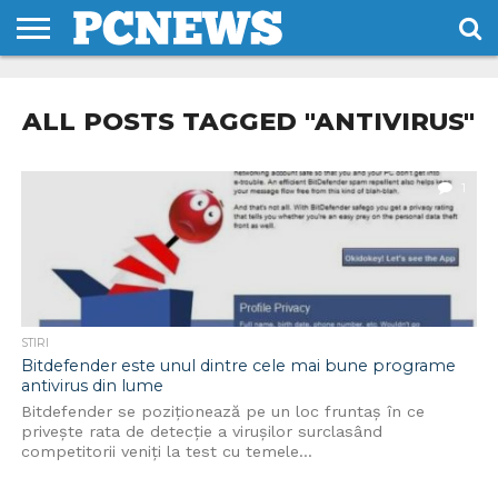
HOME
STIRI
REVIEWS
DESPRE
CONTACT
TERMENI
CODURI/LICENTE
NOI
SI
ALL POSTS TAGGED "ANTIVIRUS"
CONDITII
1
STIRI
Bitdefender este unul dintre cele mai bune programe
antivirus din lume
Bitdefender se poziționează pe un loc fruntaș în ce
privește rata de detecție a virușilor surclasând
competitorii veniți la test cu temele...