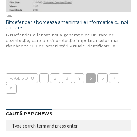
STIRI
Bitdefender abordeaza amenintarile informatice cu noi
utilitare
BitDefender a lansat noua generaţie de utilitare de
dezinfecţie, care oferă protecţie împotriva celor mai
răspândite 100 de ameninţări virtuale identificate la...
PAGE 5 OF 8
1
2
3
4
5
6
7
8
CAUTĂ PE PCNEWS