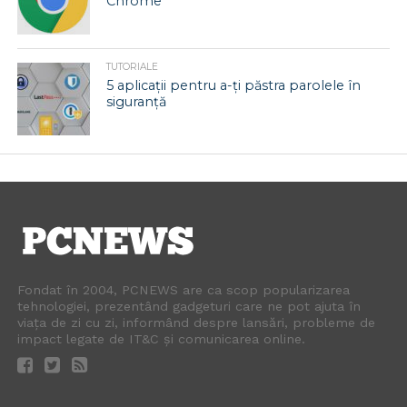
Chrome
TUTORIALE
5 aplicații pentru a-ți păstra parolele în
siguranță
Fondat în 2004, PCNEWS are ca scop popularizarea
tehnologiei, prezentând gadgeturi care ne pot ajuta în
viața de zi cu zi, informând despre lansări, probleme de
impact legate de IT&C și comunicarea online.