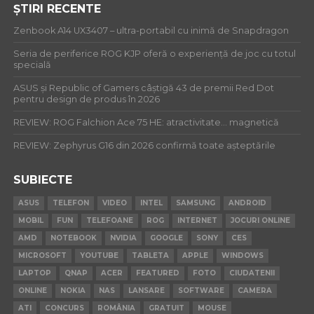
ȘTIRI RECENTE
Zenbook A14 UX3407 – ultra-portabil cu inimă de Snapdragon
Seria de periferice ROG KJP oferă o experiență de joc cu totul
specială
ASUS și Republic of Gamers câștigă 43 de premii Red Dot
pentru design de produs în 2026
REVIEW: ROG Falchion Ace 75 HE: atractivitate… magnetică
REVIEW: Zephyrus G16 din 2026 confirmă toate așteptările
SUBIECTE
ASUS
TELEFON
VIDEO
INTEL
SAMSUNG
ANDROID
MOBIL
FUN
TELEFOANE
ROG
INTERNET
JOCURI ONLINE
AMD
NOTEBOOK
NVIDIA
GOOGLE
SONY
CES
MICROSOFT
YOUTUBE
TABLETA
APPLE
WINDOWS
LAPTOP
QNAP
ACER
FEATURED
FOTO
CIUDATENII
ONLINE
NOKIA
NAS
LANSARE
SOFTWARE
CAMERA
ATI
CONCURS
ROMÂNIA
GRATUIT
MOUSE