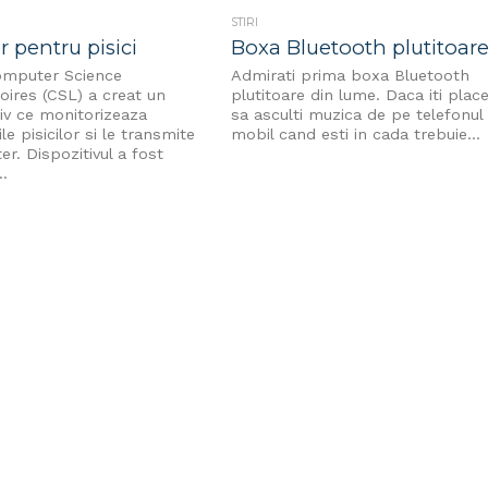
STIRI
r pentru pisici
Boxa Bluetooth plutitoar
mputer Science
Admirati prima boxa Bluetooth
oires (CSL) a creat un
plutitoare din lume. Daca iti plac
tiv ce monitorizeaza
sa asculti muzica de pe telefonul
ile pisicilor si le transmite
mobil cand esti in cada trebuie...
er. Dispozitivul a fost
..