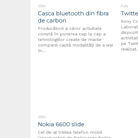
STIRI
FUN
Casca bluetooth din fibra
Twitte
de carbon
Sony Co
Laborat
Producătorii a căror activitate
dispozi
constă în punerea cap la cap a
activitat
tehnologiilor create de marile
pe Twitt
companii caută modalități de a ieși
realizat.
în...
STIRI
Nokia 6600 slide
Cel de-al treilea telefon mobil
lansat astazi de Nokia este Nokia