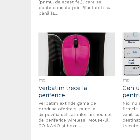
(primul de acest fel), care se
poate conecta prin Bluetooth cu
până la...
STIRI
STIRI
Verbatim trece la
Geniu
periferice
pentru
Verbatim extinde gama de
Nici nu 
produse oferite și pune la
firmele 
dispoziția utilizatorilor un nou set
venit cu
de periferice wireless. Mouse-ul
destinat
GO NANO şi boxa...
trecute..