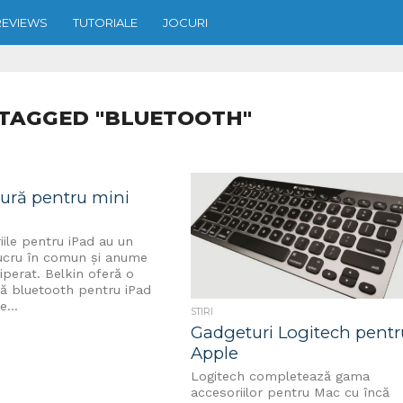
REVIEWS
TUTORIALE
JOCURI
 TAGGED "BLUETOOTH"
tură pentru mini
ile pentru iPad au un
lucru în comun și anume
iperat. Belkin oferă o
ră bluetooth pentru iPad
e...
STIRI
Gadgeturi Logitech pentr
Apple
Logitech completează gama
accesoriilor pentru Mac cu încă