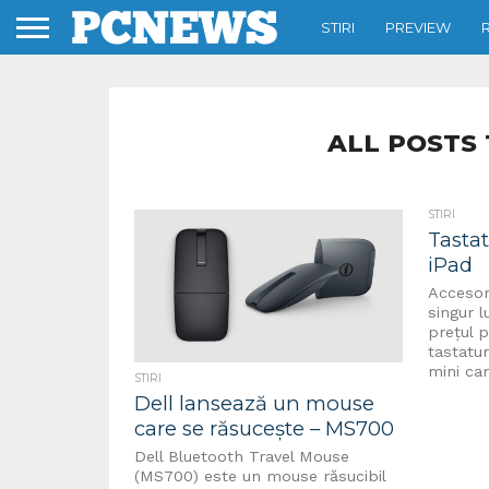
STIRI
PREVIEW
ALL POSTS
STIRI
Tasta
iPad
Accesori
singur 
prețul p
tastatu
mini car
STIRI
Dell lansează un mouse
care se răsucește – MS700
Dell Bluetooth Travel Mouse
(MS700) este un mouse răsucibil