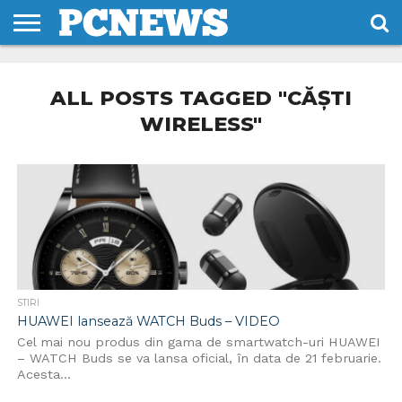
HOME
STIRI
REVIEWS
DESPRE
CONTACT
TERMENI
CODURI/LICENTE
NOI
SI
ALL POSTS TAGGED "CĂȘTI
CONDITII
WIRELESS"
STIRI
HUAWEI lansează WATCH Buds – VIDEO
Cel mai nou produs din gama de smartwatch-uri HUAWEI
– WATCH Buds se va lansa oficial, în data de 21 februarie.
Acesta...