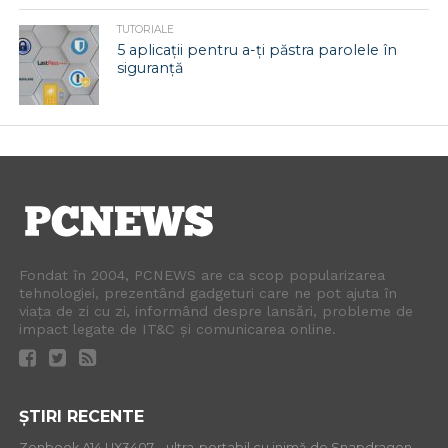
TUTORIALE
5 aplicații pentru a-ți păstra parolele în
siguranță
Fondat în 2004, PCNEWS are ca scop popularizarea
tehnologiei, prezentând gadgeturi care ne pot ajuta în
viața de zi cu zi, informând despre lansări, probleme de
impact legate de IT&C și comunicarea online.
ȘTIRI RECENTE
Zenbook A14 UX3407 – ultra-portabil cu inimă de Snapdragon