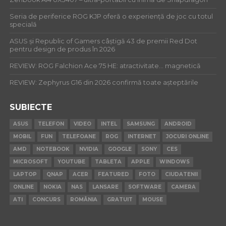
Seria de periferice ROG KJP oferă o experiență de joc cu totul
specială
ASUS și Republic of Gamers câștigă 43 de premii Red Dot
pentru design de produs în 2026
REVIEW: ROG Falchion Ace 75 HE: atractivitate… magnetică
REVIEW: Zephyrus G16 din 2026 confirmă toate așteptările
SUBIECTE
ASUS
TELEFON
VIDEO
INTEL
SAMSUNG
ANDROID
MOBIL
FUN
TELEFOANE
ROG
INTERNET
JOCURI ONLINE
AMD
NOTEBOOK
NVIDIA
GOOGLE
SONY
CES
MICROSOFT
YOUTUBE
TABLETA
APPLE
WINDOWS
LAPTOP
QNAP
ACER
FEATURED
FOTO
CIUDATENII
ONLINE
NOKIA
NAS
LANSARE
SOFTWARE
CAMERA
ATI
CONCURS
ROMÂNIA
GRATUIT
MOUSE