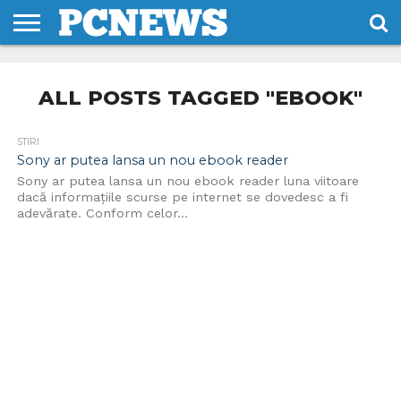
HOME
STIRI
REVIEWS
DESPRE
CONTACT
TERMENI
CODURI/LICENTE
NOI
SI
ALL POSTS TAGGED "EBOOK"
CONDITII
STIRI
Sony ar putea lansa un nou ebook reader
Sony ar putea lansa un nou ebook reader luna viitoare
dacă informațiile scurse pe internet se dovedesc a fi
adevărate. Conform celor...