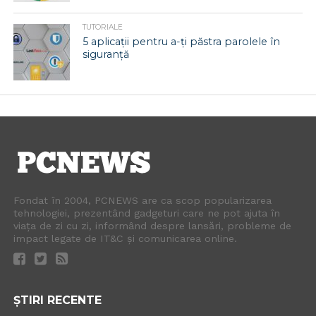
TUTORIALE
5 aplicații pentru a-ți păstra parolele în
siguranță
Fondat în 2004, PCNEWS are ca scop popularizarea
tehnologiei, prezentând gadgeturi care ne pot ajuta în
viața de zi cu zi, informând despre lansări, probleme de
impact legate de IT&C și comunicarea online.
ȘTIRI RECENTE