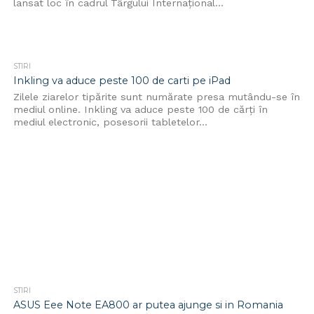
lansat loc în cadrul Târgului Internaţional...
STIRI
Inkling va aduce peste 100 de carti pe iPad
Zilele ziarelor tipărite sunt numărate presa mutându-se în
mediul online. Inkling va aduce peste 100 de cărți în
mediul electronic, posesorii tabletelor...
STIRI
ASUS Eee Note EA800 ar putea ajunge si in Romania