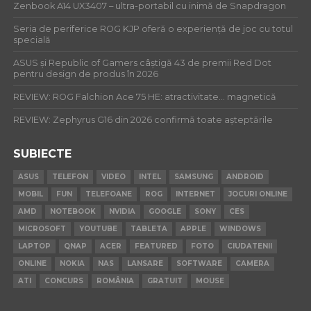
Zenbook A14 UX3407 – ultra-portabil cu inimă de Snapdragon
Seria de periferice ROG KJP oferă o experiență de joc cu totul
specială
ASUS și Republic of Gamers câștigă 43 de premii Red Dot
pentru design de produs în 2026
REVIEW: ROG Falchion Ace 75 HE: atractivitate… magnetică
REVIEW: Zephyrus G16 din 2026 confirmă toate așteptările
SUBIECTE
ASUS
TELEFON
VIDEO
INTEL
SAMSUNG
ANDROID
MOBIL
FUN
TELEFOANE
ROG
INTERNET
JOCURI ONLINE
AMD
NOTEBOOK
NVIDIA
GOOGLE
SONY
CES
MICROSOFT
YOUTUBE
TABLETA
APPLE
WINDOWS
LAPTOP
QNAP
ACER
FEATURED
FOTO
CIUDATENII
ONLINE
NOKIA
NAS
LANSARE
SOFTWARE
CAMERA
ATI
CONCURS
ROMÂNIA
GRATUIT
MOUSE