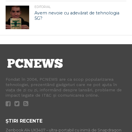
EDITORIAL
Avem nevoie cu adevărat de tehnologia
5G?
Fondat în 2004, PCNEWS are ca scop popularizarea
tehnologiei, prezentând gadgeturi care ne pot ajuta în
viața de zi cu zi, informând despre lansări, probleme de
impact legate de IT&C și comunicarea online.
ȘTIRI RECENTE
Zenbook A14 UX3407 – ultra-portabil cu inimă de Snapdragon