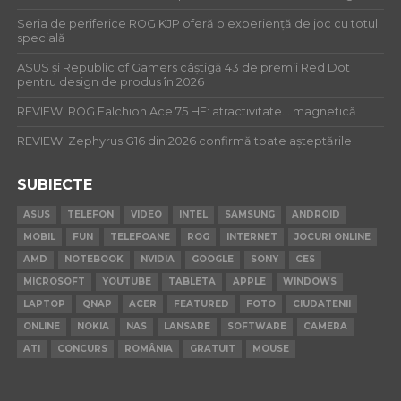
Seria de periferice ROG KJP oferă o experiență de joc cu totul
specială
ASUS și Republic of Gamers câștigă 43 de premii Red Dot
pentru design de produs în 2026
REVIEW: ROG Falchion Ace 75 HE: atractivitate… magnetică
REVIEW: Zephyrus G16 din 2026 confirmă toate așteptările
SUBIECTE
ASUS
TELEFON
VIDEO
INTEL
SAMSUNG
ANDROID
MOBIL
FUN
TELEFOANE
ROG
INTERNET
JOCURI ONLINE
AMD
NOTEBOOK
NVIDIA
GOOGLE
SONY
CES
MICROSOFT
YOUTUBE
TABLETA
APPLE
WINDOWS
LAPTOP
QNAP
ACER
FEATURED
FOTO
CIUDATENII
ONLINE
NOKIA
NAS
LANSARE
SOFTWARE
CAMERA
ATI
CONCURS
ROMÂNIA
GRATUIT
MOUSE