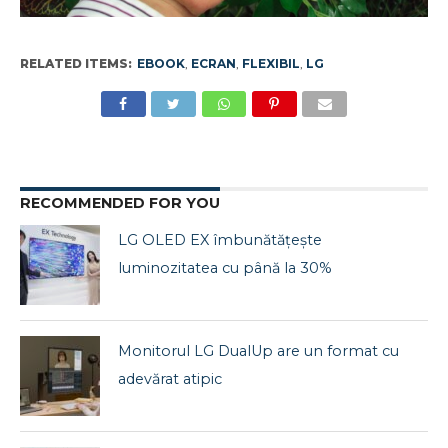
RELATED ITEMS:
EBOOK
,
ECRAN
,
FLEXIBIL
,
LG
RECOMMENDED FOR YOU
LG OLED EX îmbunătățește
luminozitatea cu până la 30%
Monitorul LG DualUp are un format cu
adevărat atipic