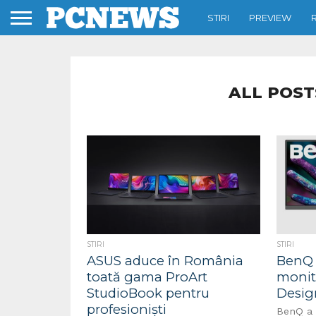
STIRI
PREVIEW
ALL POST
STIRI
STIRI
ASUS aduce în România
BenQ 
toată gama ProArt
monit
StudioBook pentru
Desig
profesioniști
BenQ a 