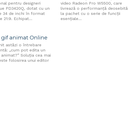
onal pentru designeri
video Radeon Pro W5500, care
ue PD3420Q, dotat cu un
livrează o performanță deosebită
e 34 de inchi în format
la pachet cu o serie de funcții
e 21:9. Echipat...
esențiale...
 gif animat Online
it astăzi o întrebare
antă: „cum pot edita un
if animat?” Soluţia cea mai
ste folosirea unui editor