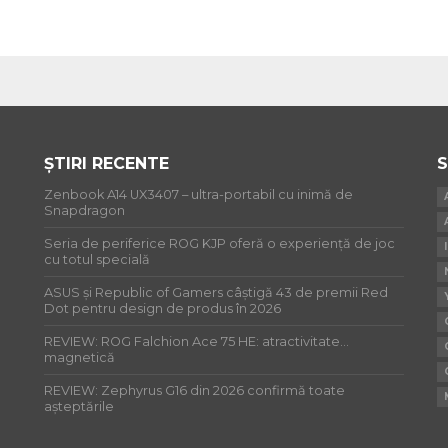
ȘTIRI RECENTE
S
Zenbook A14 UX3407 – ultra-portabil cu inimă de
Snapdragon
Seria de periferice ROG KJP oferă o experiență de joc
cu totul specială
ASUS și Republic of Gamers câștigă 43 de premii Red
Dot pentru design de produs în 2026
REVIEW: ROG Falchion Ace 75 HE: atractivitate…
magnetică
REVIEW: Zephyrus G16 din 2026 confirmă toate
așteptările