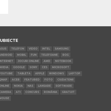
UBIECTE
ASUS
TELEFON
VIDEO
INTEL
SAMSUNG
ANDROID
MOBIL
FUN
TELEFOANE
ROG
INTERNET
JOCURI ONLINE
AMD
NOTEBOOK
NVIDIA
GOOGLE
SONY
CES
MICROSOFT
YOUTUBE
TABLETA
APPLE
WINDOWS
LAPTOP
QNAP
ACER
FEATURED
FOTO
CIUDATENII
ONLINE
NOKIA
NAS
LANSARE
SOFTWARE
CAMERA
ATI
CONCURS
ROMÂNIA
GRATUIT
MOUSE