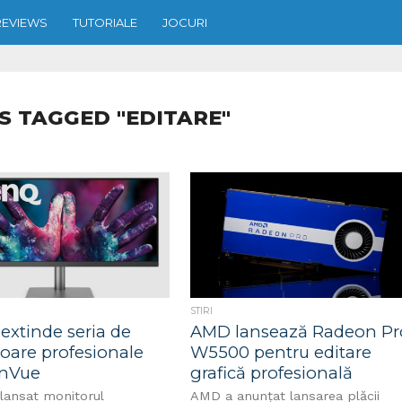
REVIEWS
TUTORIALE
JOCURI
S TAGGED "EDITARE"
STIRI
extinde seria de
AMD lansează Radeon Pr
oare profesionale
W5500 pentru editare
nVue
grafică profesională
lansat monitorul
AMD a anunțat lansarea plăcii