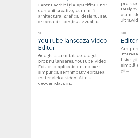
profesi
Pentru activitățile specifice unor
DesignV
domenii creative, cum ar fi
ecran d
arhitectura, grafica, designul sau
ultrawid
crearea de conținut vizual, ai
nevoie de un hardware...
STIRI
STIRI
YouTube lanseaza Video
Editor
Editor
Am prim
interes
Google a anuntat pe blogul
fisier g
propriu lansarea YouTube Video
simplă e
Editor, o aplicatie online care
gif...
simplifica semnificativ editarea
materialelor video. Aflata
deocamdata in...