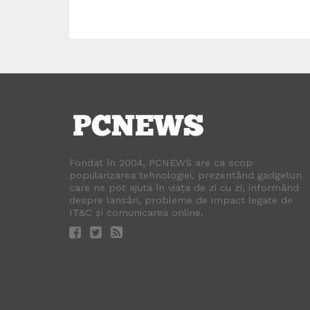
Fondat în 2004, PCNEWS are ca scop
popularizarea tehnologiei, prezentând gadgeturi
care ne pot ajuta în viața de zi cu zi, informând
despre lansări, probleme de impact legate de
IT&C și comunicarea online.