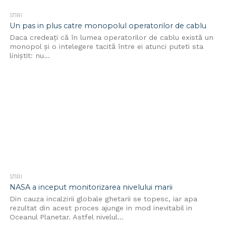
STIRI
Un pas in plus catre monopolul operatorilor de cablu
Daca credeaţi că în lumea operatorilor de cablu există un
monopol şi o intelegere tacită între ei atunci puteti sta
liniştit: nu...
STIRI
NASA a inceput monitorizarea nivelului marii
Din cauza incalzirii globale ghetarii se topesc, iar apa
rezultat din acest proces ajunge in mod inevitabil in
Oceanul Planetar. Astfel nivelul...