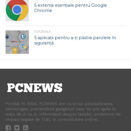
5 extensii esențiale pentru Google
Chrome
TUTORIALE
5 aplicații pentru a-ți păstra parolele în
siguranță
Fondat în 2004, PCNEWS are ca scop popularizarea
tehnologiei, prezentând gadgeturi care ne pot ajuta în
viața de zi cu zi, informând despre lansări, probleme de
impact legate de IT&C și comunicarea online.