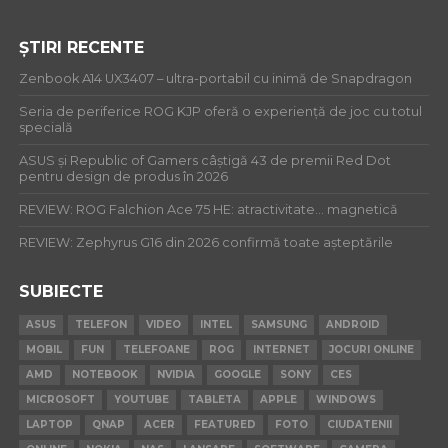
ȘTIRI RECENTE
Zenbook A14 UX3407 – ultra-portabil cu inimă de Snapdragon
Seria de periferice ROG KJP oferă o experiență de joc cu totul
specială
ASUS și Republic of Gamers câștigă 43 de premii Red Dot
pentru design de produs în 2026
REVIEW: ROG Falchion Ace 75 HE: atractivitate… magnetică
REVIEW: Zephyrus G16 din 2026 confirmă toate așteptările
SUBIECTE
ASUS
TELEFON
VIDEO
INTEL
SAMSUNG
ANDROID
MOBIL
FUN
TELEFOANE
ROG
INTERNET
JOCURI ONLINE
AMD
NOTEBOOK
NVIDIA
GOOGLE
SONY
CES
MICROSOFT
YOUTUBE
TABLETA
APPLE
WINDOWS
LAPTOP
QNAP
ACER
FEATURED
FOTO
CIUDATENII