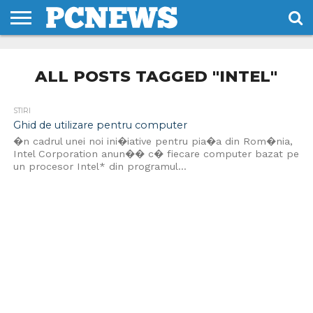
HOME
STIRI
REVIEWS
DESPRE
CONTACT
TERMENI
CODURI/LICENTE
NOI
SI
ALL POSTS TAGGED "INTEL"
CONDITII
STIRI
Ghid de utilizare pentru computer
�n cadrul unei noi ini�iative pentru pia�a din Rom�nia,
Intel Corporation anun�� c� fiecare computer bazat pe
un procesor Intel* din programul...