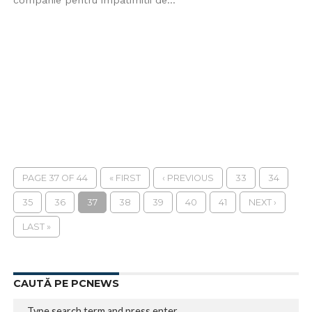
companie pentru impatimitii de...
PAGE 37 OF 44
« FIRST
‹ PREVIOUS
33
34
35
36
37
38
39
40
41
NEXT ›
LAST »
CAUTĂ PE PCNEWS