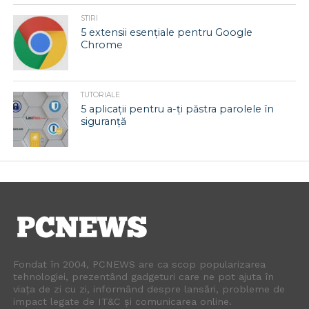
STIRI
5 extensii esențiale pentru Google
Chrome
TUTORIALE
5 aplicații pentru a-ți păstra parolele în
siguranță
Fondat în 2004, PCNEWS are ca scop popularizarea
tehnologiei, prezentând gadgeturi care ne pot ajuta în
viața de zi cu zi, informând despre lansări, probleme de
impact legate de IT&C și comunicarea online.