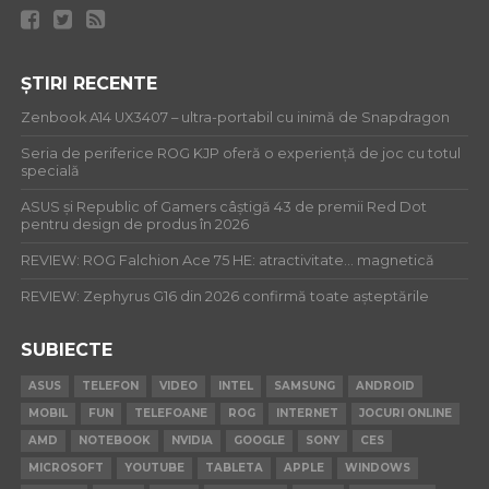
ȘTIRI RECENTE
Zenbook A14 UX3407 – ultra-portabil cu inimă de Snapdragon
Seria de periferice ROG KJP oferă o experiență de joc cu totul
specială
ASUS și Republic of Gamers câștigă 43 de premii Red Dot
pentru design de produs în 2026
REVIEW: ROG Falchion Ace 75 HE: atractivitate… magnetică
REVIEW: Zephyrus G16 din 2026 confirmă toate așteptările
SUBIECTE
ASUS
TELEFON
VIDEO
INTEL
SAMSUNG
ANDROID
MOBIL
FUN
TELEFOANE
ROG
INTERNET
JOCURI ONLINE
AMD
NOTEBOOK
NVIDIA
GOOGLE
SONY
CES
MICROSOFT
YOUTUBE
TABLETA
APPLE
WINDOWS