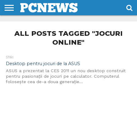
HOME
STIRI
REVIEWS
DESPRE
CONTACT
TERMENI
CODURI/LICENTE
NOI
SI
ALL POSTS TAGGED "JOCURI
CONDITII
ONLINE"
STIRI
Desktop pentru jocuri de la ASUS
ASUS a prezentat la CES 2011 un nou desktop construit
pentru pasionații de jocuri pe calculator. Computerul
folosește cea de-a doua generație...