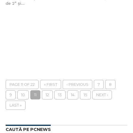
de 2” şi...
PAGE 11 OF 22
« FIRST
‹ PREVIOUS
7
8
9
10
11
12
13
14
15
NEXT ›
LAST »
CAUTĂ PE PCNEWS