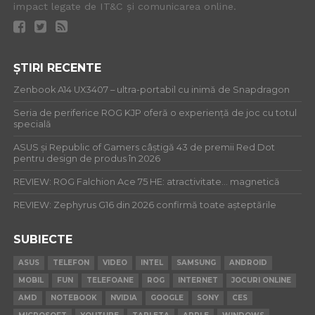
impact legate de IT&C și comunicarea online.
ȘTIRI RECENTE
Zenbook A14 UX3407 – ultra-portabil cu inimă de Snapdragon
Seria de periferice ROG KJP oferă o experiență de joc cu totul
specială
ASUS și Republic of Gamers câștigă 43 de premii Red Dot
pentru design de produs în 2026
REVIEW: ROG Falchion Ace 75 HE: atractivitate… magnetică
REVIEW: Zephyrus G16 din 2026 confirmă toate așteptările
SUBIECTE
ASUS
TELEFON
VIDEO
INTEL
SAMSUNG
ANDROID
MOBIL
FUN
TELEFOANE
ROG
INTERNET
JOCURI ONLINE
AMD
NOTEBOOK
NVIDIA
GOOGLE
SONY
CES