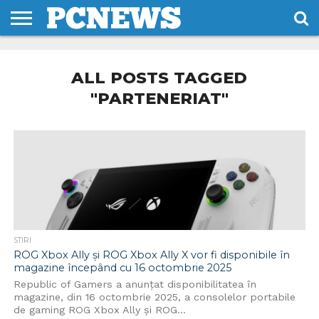
HOME
STIRI
REVIEWS
DESPRE
CONTACT
TERMENI
CODURI/LICENTE
NOI
SI
ALL POSTS TAGGED
CONDITII
"PARTENERIAT"
STIRI
ROG Xbox Ally și ROG Xbox Ally X vor fi disponibile în
magazine începând cu 16 octombrie 2025
Republic of Gamers a anunțat disponibilitatea în
magazine, din 16 octombrie 2025, a consolelor portabile
de gaming ROG Xbox Ally și ROG...