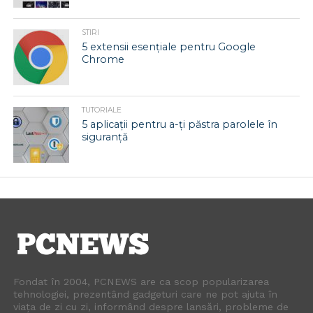
STIRI
5 extensii esențiale pentru Google
Chrome
TUTORIALE
5 aplicații pentru a-ți păstra parolele în
siguranță
Fondat în 2004, PCNEWS are ca scop popularizarea
tehnologiei, prezentând gadgeturi care ne pot ajuta în
viața de zi cu zi, informând despre lansări, probleme de