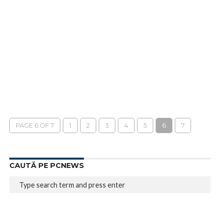
PAGE 6 OF 7
1
2
3
4
5
6
7
CAUTĂ PE PCNEWS