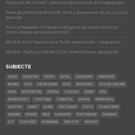
Zenbook A14 UX3407 – ultra-portabil cu inimă de Snapdragon
Seria de periferice ROG KJP oferă o experiență de joc cu totul
specială
ASUS și Republic of Gamers câștigă 43 de premii Red Dot
pentru design de produs în 2026
REVIEW: ROG Falchion Ace 75 HE: atractivitate… magnetică
REVIEW: Zephyrus G16 din 2026 confirmă toate așteptările
SUBIECTE
ASUS
TELEFON
VIDEO
INTEL
SAMSUNG
ANDROID
MOBIL
FUN
TELEFOANE
ROG
INTERNET
JOCURI ONLINE
AMD
NOTEBOOK
NVIDIA
GOOGLE
SONY
CES
MICROSOFT
YOUTUBE
TABLETA
APPLE
WINDOWS
LAPTOP
QNAP
ACER
FEATURED
FOTO
CIUDATENII
ONLINE
NOKIA
NAS
LANSARE
SOFTWARE
CAMERA
ATI
CONCURS
ROMÂNIA
GRATUIT
MOUSE