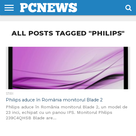
HOME
STIRI
REVIEWS
DESPRE
CONTACT
TERMENI
CODURI/LICENTE
NOI
SI
ALL POSTS TAGGED "PHILIPS"
CONDITII
STIRI
Philips aduce în România monitorul Blade 2
Philips aduce în România monitorul Blade 2, un model de
23 inci, echipat cu un panou IPS. Monitorul Philips
239C4QHSB Blade are...