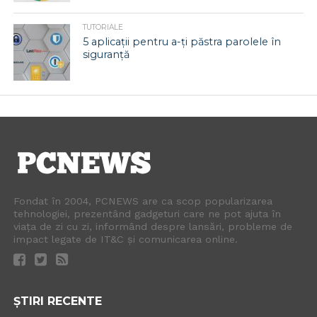
TUTORIALE
5 aplicații pentru a-ți păstra parolele în
siguranță
Fondat în 2004, PCNEWS are ca scop popularizarea
tehnologiei, prezentând gadgeturi care ne pot ajuta în
viața de zi cu zi, informând despre lansări, probleme de
impact legate de IT&C și comunicarea online.
ȘTIRI RECENTE