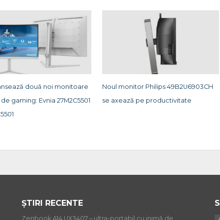
 lansează două noi monitoare
Noul monitor Philips 49B2U6903CH
 de gaming: Evnia 27M2C5501
se axează pe productivitate
C5501
ȘTIRI RECENTE
S
Zenbook A14 UX3407 – ultra-portabil cu inimă de