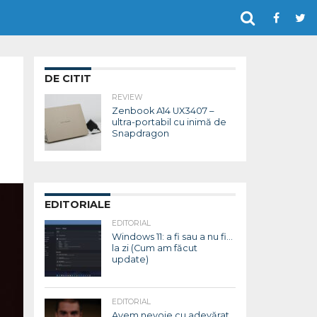
DE CITIT
REVIEW
Zenbook A14 UX3407 –
ultra-portabil cu inimă de
Snapdragon
EDITORIALE
EDITORIAL
Windows 11: a fi sau a nu fi…
la zi (Cum am făcut
update)
EDITORIAL
Avem nevoie cu adevărat