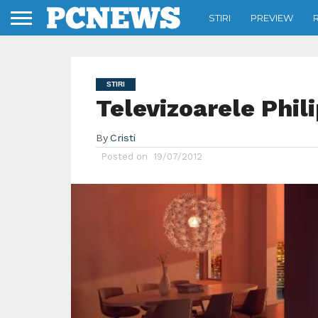
STIRI
PREVIEW
STIRI
Televizoarele Phil
By
Cristi
Posted on
19/07/2012