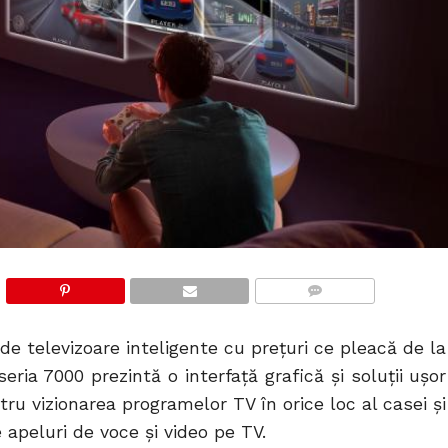
COMMENTS
e televizoare inteligente cu prețuri ce pleacă de la
eria 7000 prezintă o interfaţă grafică şi soluţii uşor
u vizionarea programelor TV în orice loc al casei şi
apeluri de voce şi video pe TV.