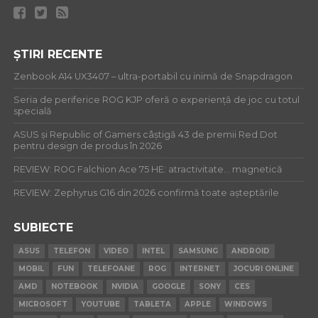
ȘTIRI RECENTE
Zenbook A14 UX3407 – ultra-portabil cu inimă de Snapdragon
Seria de periferice ROG KJP oferă o experiență de joc cu totul
specială
ASUS și Republic of Gamers câștigă 43 de premii Red Dot
pentru design de produs în 2026
REVIEW: ROG Falchion Ace 75 HE: atractivitate… magnetică
REVIEW: Zephyrus G16 din 2026 confirmă toate așteptările
SUBIECTE
ASUS
TELEFON
VIDEO
INTEL
SAMSUNG
ANDROID
MOBIL
FUN
TELEFOANE
ROG
INTERNET
JOCURI ONLINE
AMD
NOTEBOOK
NVIDIA
GOOGLE
SONY
CES
MICROSOFT
YOUTUBE
TABLETA
APPLE
WINDOWS