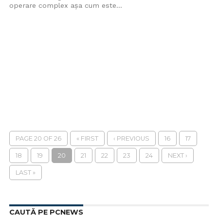
operare complex așa cum este...
PAGE 20 OF 26
« FIRST
‹ PREVIOUS
16
17
18
19
20
21
22
23
24
NEXT ›
LAST »
CAUTĂ PE PCNEWS