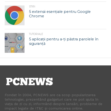
STIRI
5 extensii esențiale pentru Google
Chrome
TUTORIALE
5 aplicații pentru a-ți păstra parolele în
siguranță
Fondat în 2004, PCNEWS are ca scop popularizarea
tehnologiei, prezentând gadgeturi care ne pot ajuta în
viața de zi cu zi, informând despre lansări, probleme de
impact legate de IT&C și comunicarea online.