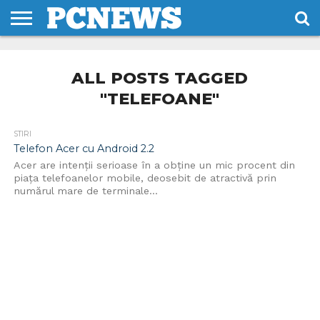
HOME
STIRI
REVIEWS
DESPRE
CONTACT
TERMENI
CODURI/LICENTE
NOI
SI
ALL POSTS TAGGED
CONDITII
"TELEFOANE"
STIRI
Telefon Acer cu Android 2.2
Acer are intenții serioase în a obține un mic procent din
piața telefoanelor mobile, deosebit de atractivă prin
numărul mare de terminale...