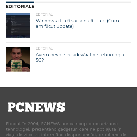
EDITORIALE
EDITORIAL
Windows 11: a fi sau a nu fi… la zi (Cum
am făcut update)
EDITORIAL
Avem nevoie cu adevărat de tehnologia
5G?
Fondat în 2004, PCNEWS are ca scop popularizarea
tehnologiei, prezentând gadgeturi care ne pot ajuta în
viața de zi cu zi, informând despre lansări, probleme de