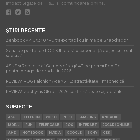
impact legate de IT&C și comunicarea online.
ȘTIRI RECENTE
Zenbook A14 UX3407 – ultra-portabil cu inimă de Snapdragon
Seria de periferice ROG KJP oferă o experiență de joc cu totul
specială
ASUS și Republic of Gamers câștigă 43 de premii Red Dot
pentru design de produs în 2026
REVIEW: ROG Falchion Ace 75 HE: atractivitate… magnetică
REVIEW: Zephyrus G16 din 2026 confirmă toate așteptările
SUBIECTE
ASUS
TELEFON
VIDEO
INTEL
SAMSUNG
ANDROID
MOBIL
FUN
TELEFOANE
ROG
INTERNET
JOCURI ONLINE
AMD
NOTEBOOK
NVIDIA
GOOGLE
SONY
CES