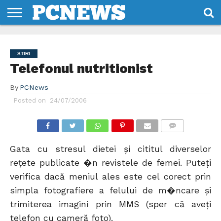
HOME
STIRI
REVIEWS
DESPRE
CONTACT
TERMENI
CODURI/LICENTE
NOI
SI
STIRI
CONDITII
Telefonul nutritionist
By
PCNews
Posted on
24/07/2006
COMMENTS
Gata cu stresul dietei şi cititul diverselor
reţete publicate �n revistele de femei. Puteţi
verifica dacă meniul ales este cel corect prin
simpla fotografiere a felului de m�ncare şi
trimiterea imagini prin MMS (sper că aveţi
telefon cu cameră foto).