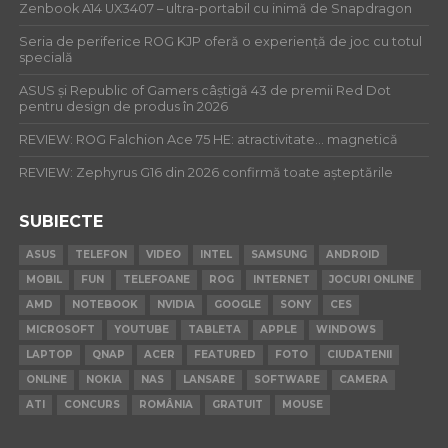
Zenbook A14 UX3407 – ultra-portabil cu inimă de Snapdragon
Seria de periferice ROG KJP oferă o experiență de joc cu totul
specială
ASUS și Republic of Gamers câștigă 43 de premii Red Dot
pentru design de produs în 2026
REVIEW: ROG Falchion Ace 75 HE: atractivitate… magnetică
REVIEW: Zephyrus G16 din 2026 confirmă toate așteptările
SUBIECTE
ASUS
TELEFON
VIDEO
INTEL
SAMSUNG
ANDROID
MOBIL
FUN
TELEFOANE
ROG
INTERNET
JOCURI ONLINE
AMD
NOTEBOOK
NVIDIA
GOOGLE
SONY
CES
MICROSOFT
YOUTUBE
TABLETA
APPLE
WINDOWS
LAPTOP
QNAP
ACER
FEATURED
FOTO
CIUDATENII
ONLINE
NOKIA
NAS
LANSARE
SOFTWARE
CAMERA
ATI
CONCURS
ROMÂNIA
GRATUIT
MOUSE