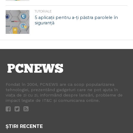
TUTORIALE
5 aplicații pentru a-ți păstra parolele în
siguranță
Fondat în 2004, PCNEWS are ca scop popularizarea
tehnologiei, prezentând gadgeturi care ne pot ajuta în
viața de zi cu zi, informând despre lansări, probleme de
impact legate de IT&C și comunicarea online.
ȘTIRI RECENTE