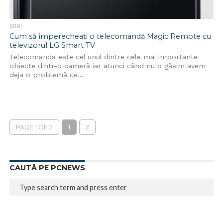
STIRI
Cum să împerecheați o telecomandă Magic Remote cu
televizorul LG Smart TV
Telecomanda este cel unul dintre cele mai importante
obiecte dintr-o cameră iar atunci când nu o găsim avem
deja o problemă ce...
PAGE 1 OF 2
1
2
CAUTĂ PE PCNEWS