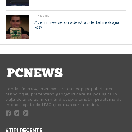
EDITORIAL
Avem nevoie cu adevărat de tehnologia
5G?
Fondat în 2004, PCNEWS are ca scop popularizarea
tehnologiei, prezentând gadgeturi care ne pot ajuta în
viața de zi cu zi, informând despre lansări, probleme de
impact legate de IT&C și comunicarea online.
ȘTIRI RECENTE