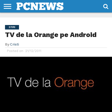
HOME
STIRI
REVIEWS
DESPRE
CONTACT
TERMENI
CODURI/LICENTE
NOI
SI
STIRI
CONDITII
TV de la Orange pe Android
By
Cristi
Posted on
21/12/2011