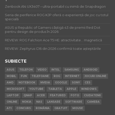
Zenbook A14 UX3407 – ultra-portabil cu inimă de Snapdragon
Seria de periferice ROG KJP oferă o experiență de joc cu totul
specială
ASUS și Republic of Gamers câștigă 43 de premii Red Dot
pentru design de produs în 2026
REVIEW: ROG Falchion Ace 75 HE: atractivitate… magnetică
REVIEW: Zephyrus G16 din 2026 confirmă toate așteptările
SUBIECTE
ASUS
TELEFON
VIDEO
INTEL
SAMSUNG
ANDROID
MOBIL
FUN
TELEFOANE
ROG
INTERNET
JOCURI ONLINE
AMD
NOTEBOOK
NVIDIA
GOOGLE
SONY
CES
MICROSOFT
YOUTUBE
TABLETA
APPLE
WINDOWS
LAPTOP
QNAP
ACER
FEATURED
FOTO
CIUDATENII
ONLINE
NOKIA
NAS
LANSARE
SOFTWARE
CAMERA
ATI
CONCURS
ROMÂNIA
GRATUIT
MOUSE