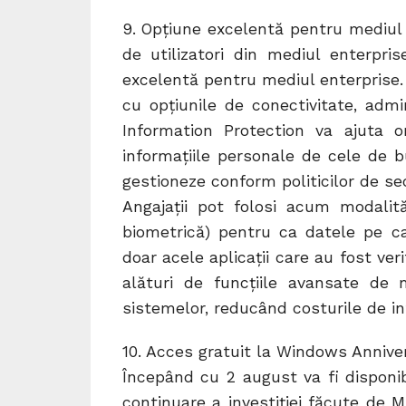
9. Opțiune excelentă pentru mediul 
de utilizatori din mediul enterpri
excelentă pentru mediul enterprise. 
cu opțiunile de conectivitate, admi
Information Protection va ajuta or
informaţiile personale de cele de bu
gestioneze conform politicilor de sec
Angajații pot folosi acum modalită
biometrică) pentru ca datele pe c
doar acele aplicații care au fost ver
alături de funcțiile avansate de 
sistemelor, reducând costurile de in
10. Acces gratuit la Windows Anniv
Începând cu 2 august va fi disponi
continuare a investiției făcute de M