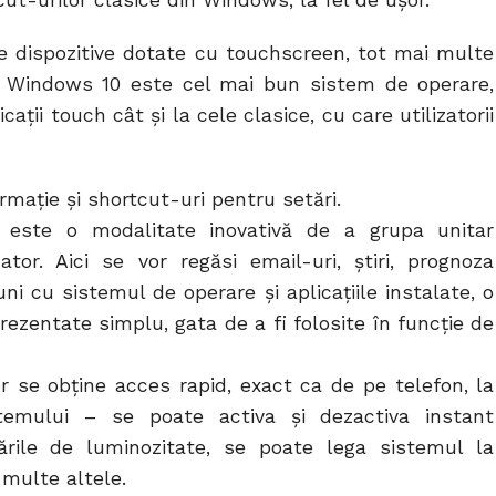
t-urilor clasice din Windows, la fel de ușor.
e dispozitive dotate cu touchscreen, tot mai multe
de Windows 10 este cel mai bun sistem de operare,
ații touch cât și la cele clasice, cu care utilizatorii
rmație și shortcut-uri pentru setări.
 este o modalitate inovativă de a grupa unitar
zator. Aici se vor regăsi email-uri, știri, prognoza
ni cu sistemul de operare și aplicațiile instalate, o
rezentate simplu, gata de a fi folosite în funcție de
r se obţine acces rapid, exact ca de pe telefon, la
istemului – se poate activa și dezactiva instant
ările de luminozitate, se poate lega sistemul la
 multe altele.