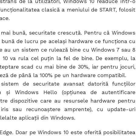
trâns de la utilizatori, Windows 10 readuce într-o
uncționalitatea clasică a meniului de START, folosit
ace.
u mai bună, securitate crescută. Pentru că Windows
ai bună de lucru pe același hardware ce funcționa cu
re au un sistem ce rulează bine cu Windows 7 sau 8
10 va rula cel puțin la fel de bine. De exemplu, la
teptare scad cu mai bine de 30%, iar pentru jocuri,
teză de până la 100% pe un hardware compatibil.
istem de securitate avansat datorită funcțiilor
 și Windows Hello (opțiunea de autentificare
ntre dispozitive care au resursele hardware pentru
 iris sau recunoaştere amprente), cu update-uri
elalte aplicații din Windows.
 Edge. Doar pe Windows 10 este oferită posibilitatea