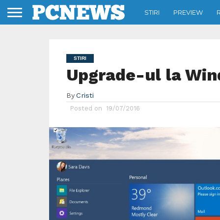
STIRI
PREVIEW
STIRI
Upgrade-ul la Wind
By
Cristi
Posted on
19/07/2016