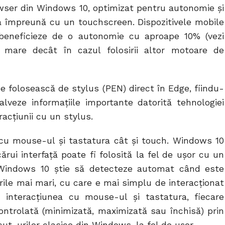
owser din Windows 10, optimizat pentru autonomie și
ea împreună cu un touchscreen. Dispozitivele mobile
 beneficieze de o autonomie cu aproape 10% (vezi
i mare decât în cazul folosirii altor motoare de
se folosească de stylus (PEN) direct în Edge, fiindu-
lveze informațiile importante datorită tehnologiei
acțiunii cu un stylus.
 cu mouse-ul și tastatura cât și touch. Windows 10
rui interfață poate fi folosită la fel de ușor cu un
Windows 10 știe să detecteze automat când este
urile mai mari, cu care e mai simplu de interacționat
e interacțiunea cu mouse-ul și tastatura, fiecare
controlată (minimizată, maximizată sau închisă) prin