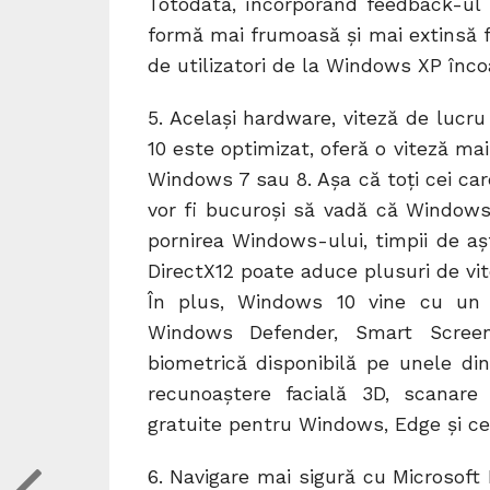
Totodată, încorporând feedback-ul s
formă mai frumoasă și mai extinsă f
de utilizatori de la Windows XP înco
5. Același hardware, viteză de lucr
10 este optimizat, oferă o viteză m
Windows 7 sau 8. Așa că toți cei ca
vor fi bucuroși să vadă că Windows 
pornirea Windows-ului, timpii de aș
DirectX12 poate aduce plusuri de vi
În plus, Windows 10 vine cu un s
Windows Defender, Smart Screen
biometrică disponibilă pe unele di
recunoaştere facială 3D, scanare
gratuite pentru Windows, Edge și cel
6. Navigare mai sigură cu Microsoft