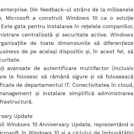
enterprise. Din feedback-ul strâns de la milioanele
se, Microsoft a construit Windows 10 ca o soluție
Este gata pentru instalarea în rețelele companiilor,
nistrare centralizată și securitate active. Windows
ganizaţiile de toate dimensiunile să diferenţieze
siness de pe acelaşi dispozitiv şi, în acest fel, să
uritate.
ți avansate de autentificare multifactor (inclusiv
are le folosesc să rămână sigure și să folosească
ificate de departamentul IT. Conectivitatea în cloud,
management și instalare simplifică administrarea
frastructură.
ersary Update
bil Windows 10 Anniversary Update, reprezentând o
icrosoft în Windows 10 și a ciclului de îmbunătățiri