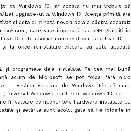
cenţei de Windows 10, iar acesta nu mai trebuie să
alizat upgrade-ul la Windows 10, licența primită are
tivat si este eliminată nevoia de a o păstra separat:
utlook.com, care vine împreună cu 5GB gratuiți în
dows 10 este asociată automat contului Live ID, pe
și la orice reinstalare viitoare ea este aplicată
ară și programele deja instalate. Pe cea mai bună
ână acum de Microsoft se pot folosi fără nicio
ate pe vechea versiune de Windows. Fie că sunt
noi (Universal Windows Platform), Windows 10 este o
ine în valoare componentele hardware instalate pe
ațiile și setările sunt acolo, gata să fie folosite în