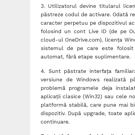
3. Utilizatorul devine titularul li
păstreze codul de activare. Odată re
caracter perpetuu pe dispozitivul ac
folosind un cont Live ID (de pe O
cloud-ul OneDrive.com), licența Win
sistemul de pe care este folosit 
automat, fără etape suplimentare.
4. Sunt păstrate interfața famili
versiune de Windows realizată p
problemă programele deja instal
aplicații clasice (Win32) sau cele 
platformă stabilă, care pune mai b
dispozitiv. După upgrade, toate aplic
continuare.