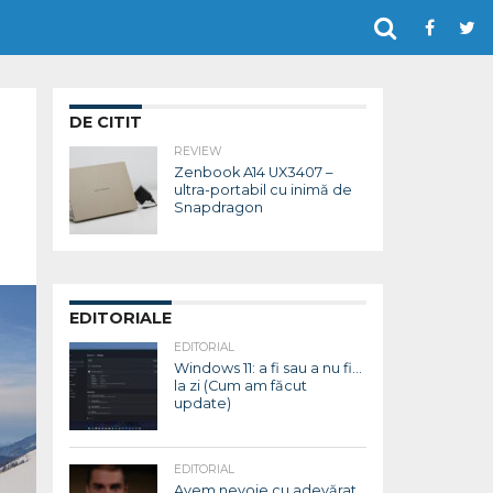
DE CITIT
REVIEW
Zenbook A14 UX3407 –
ultra-portabil cu inimă de
Snapdragon
EDITORIALE
EDITORIAL
Windows 11: a fi sau a nu fi…
la zi (Cum am făcut
update)
EDITORIAL
Avem nevoie cu adevărat