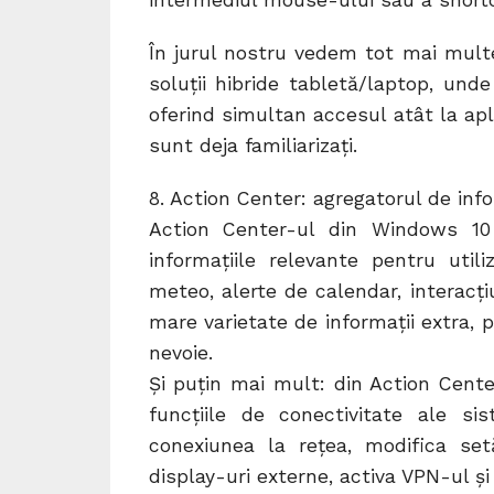
intermediul mouse-ului sau a shortcu
În jurul nostru vedem tot mai mult
soluții hibride tabletă/laptop, un
oferind simultan accesul atât la aplic
sunt deja familiarizaţi.
8. Action Center: agregatorul de info
Action Center-ul din Windows 10
informațiile relevante pentru utili
meteo, alerte de calendar, interacțiu
mare varietate de informații extra, p
nevoie.
Și puțin mai mult: din Action Cente
funcțiile de conectivitate ale s
conexiunea la rețea, modifica set
display-uri externe, activa VPN-ul și