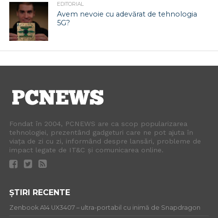
EDITORIAL
Avem nevoie cu adevărat de tehnologia
5G?
Fondat în 2004, PCNEWS are ca scop popularizarea
tehnologiei, prezentând gadgeturi care ne pot ajuta în
viața de zi cu zi, informând despre lansări, probleme de
impact legate de IT&C și comunicarea online.
ȘTIRI RECENTE
Zenbook A14 UX3407 – ultra-portabil cu inimă de Snapdragon