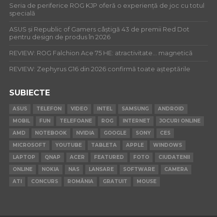
Seria de periferice ROG KJP oferă o experiență de joc cu totul
specială
ASUS și Republic of Gamers câștigă 43 de premii Red Dot
pentru design de produs în 2026
REVIEW: ROG Falchion Ace 75 HE: atractivitate… magnetică
REVIEW: Zephyrus G16 din 2026 confirmă toate așteptările
SUBIECTE
ASUS
TELEFON
VIDEO
INTEL
SAMSUNG
ANDROID
MOBIL
FUN
TELEFOANE
ROG
INTERNET
JOCURI ONLINE
AMD
NOTEBOOK
NVIDIA
GOOGLE
SONY
CES
MICROSOFT
YOUTUBE
TABLETA
APPLE
WINDOWS
LAPTOP
QNAP
ACER
FEATURED
FOTO
CIUDATENII
ONLINE
NOKIA
NAS
LANSARE
SOFTWARE
CAMERA
ATI
CONCURS
ROMÂNIA
GRATUIT
MOUSE