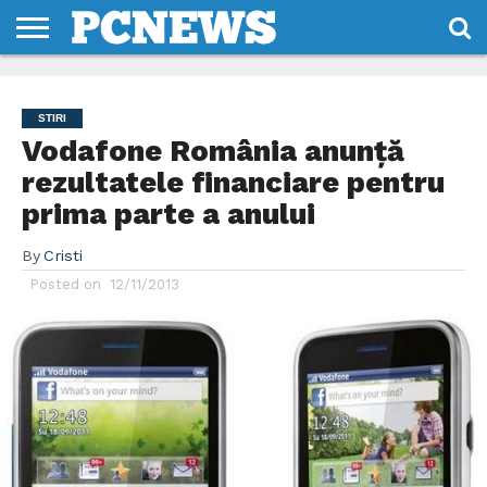
HOME
STIRI
REVIEWS
DESPRE
CONTACT
TERMENI
CODURI/LICENTE
NOI
SI
STIRI
CONDITII
Vodafone România anunță
rezultatele financiare pentru
prima parte a anului
By
Cristi
Posted on
12/11/2013